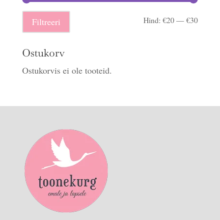
Minima
Maksi
Hind:
€20
—
€30
Filtreeri
hind
hind
Ostukorv
Ostukorvis ei ole tooteid.