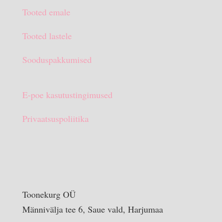
oli:
on:
Tooted emale
€15.90.
€10.00.
Tooted lastele
Sooduspakkumised
E-poe kasutustingimused
Privaatsuspoliitika
Toonekurg OÜ
Männivälja tee 6, Saue vald, Harjumaa