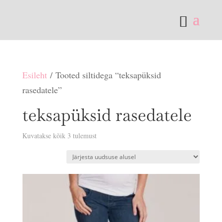
Esileht
/ Tooted siltidega “teksapüksid
rasedatele”
teksapüksid rasedatele
Sorditud
Kuvatakse kõik 3 tulemust
uusimate
järgi