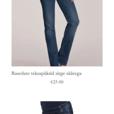
Rasedate teksapüksid sirge säärega
€
25.00