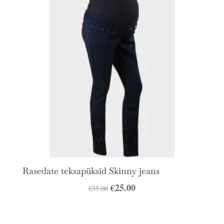
Rasedate teksapüksid Skinny jeans
Algne
€
25.00
Praegune
€
35.00
hind
hind
oli:
on: