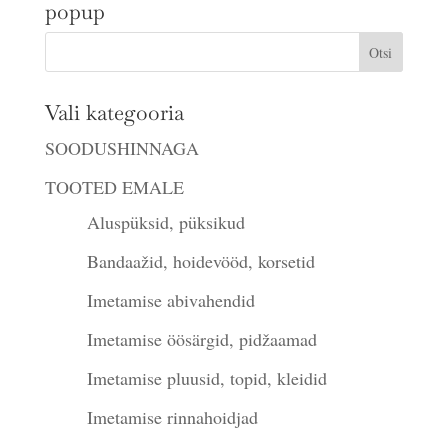
popup
€35.00.
€25.00.
Vali kategooria
SOODUSHINNAGA
TOOTED EMALE
Aluspüksid, püksikud
Bandaažid, hoidevööd, korsetid
Imetamise abivahendid
Imetamise öösärgid, pidžaamad
Imetamise pluusid, topid, kleidid
Imetamise rinnahoidjad