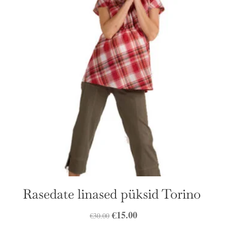
Rasedate linased püksid Torino
Algne
€
15.00
Praegune
€
30.00