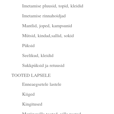
Imetamise pluusid, topid, kleidid
Imetamise rinnahoidjad
Mantlid, joped, kampsunid
Mütsid, kindad,sallid, sokid
Püksid
Seelikud, kleidid
Sukkpüksid ja retuusid
TOOTED LAPSELE
Enneaegsetele lastele
Kiiged
Kingitused
Meriinovilla tooted, villa tooted