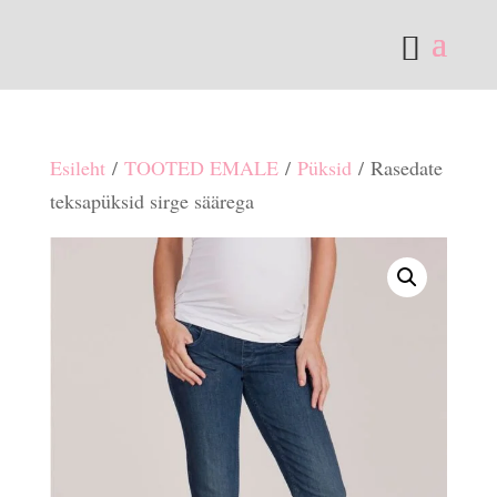
Esileht
/
TOOTED EMALE
/
Püksid
/ Rasedate
teksapüksid sirge säärega