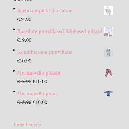
Beebikomplekt 4. osaline
€
24.90
Rasedate puuvillased lühikesed püksid
€
19.00
Kombinesoon puuvillane
€
10.90
Meriinovilla püksid
Algne
Praegune
€
13.90
€
10.00
hind
hind
Meriinovilla pluus
oli:
on:
Algne
Praegune
€
15.90
€
10.00
€13.90.
€10.00.
hind
hind
oli:
on:
Tooted emale
€15.90.
€10.00.