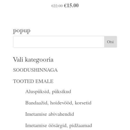
Algne
€
15.00
Praegune
€
22.00
hind
hind
oli:
on:
popup
€22.00.
€15.00.
Vali kategooria
SOODUSHINNAGA
TOOTED EMALE
Aluspüksid, püksikud
Bandaažid, hoidevööd, korsetid
Imetamise abivahendid
Imetamise öösärgid, pidžaamad