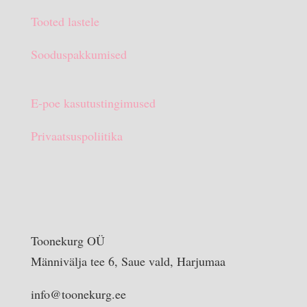
Tooted lastele
Sooduspakkumised
E-poe kasutustingimused
Privaatsuspoliitika
Toonekurg OÜ
Männivälja tee 6, Saue vald, Harjumaa
info@toonekurg.ee