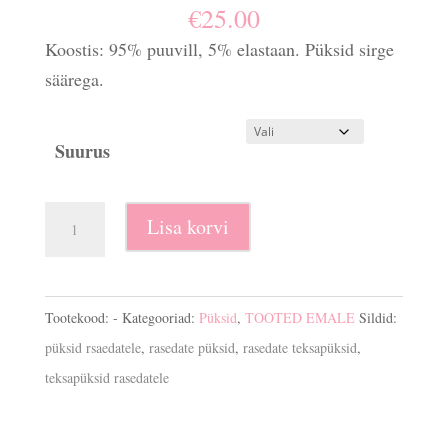
€
25.00
Koostis: 95% puuvill, 5% elastaan. Püksid sirge
säärega.
Suurus
Rasedate
Lisa korvi
teksapüksid
sirge
säärega
Tootekood:
-
Kategooriad:
Püksid
,
TOOTED EMALE
Sildid:
kogus
püksid rsaedatele
,
rasedate püksid
,
rasedate teksapüksid
,
teksapüksid rasedatele