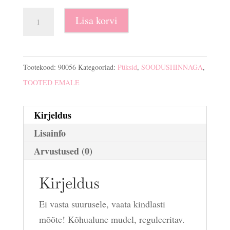
Rasedate
Lisa korvi
linased
püksid
Lena
Tootekood:
90056
Kategooriad:
Püksid
,
SOODUSHINNAGA
,
kogus
TOOTED EMALE
Kirjeldus
Lisainfo
Arvustused (0)
Kirjeldus
Ei vasta suurusele, vaata kindlasti
mõõte! Kõhualune mudel, reguleeritav.