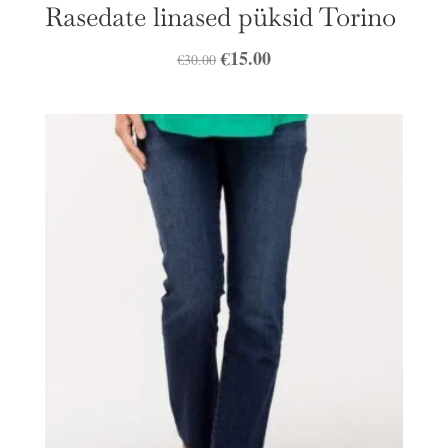
Rasedate linased püksid Torino
Algne
€
15.00
Praegune
€
30.00
hind
hind
oli:
on:
€30.00.
€15.00.