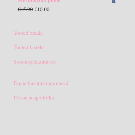
Meriinovilla pluus
oli:
on:
Algne
Praegune
€
15.90
€
10.00
€13.90.
€10.00.
hind
hind
oli:
on:
Tooted emale
€15.90.
€10.00.
Tooted lastele
Sooduspakkumised
E-poe kasutustingimused
Privaatsuspoliitika