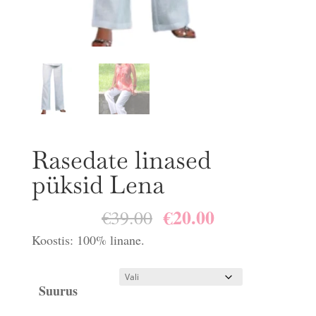
Rasedate linased
püksid Lena
€
20.00
Algne
Praegune
€
39.00
hind
hind
Koostis: 100% linane.
oli:
on:
€39.00.
€20.00.
Suurus