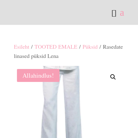
Esileht
/
TOOTED EMALE
/
Püksid
/ Rasedate
linased püksid Lena
Allahindlus!