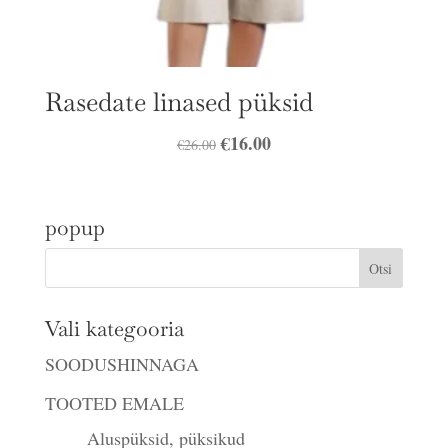
Rasedate linased püksid
Algne
€
16.00
Praegune
€
26.00
hind
hind
oli:
on:
popup
€26.00.
€16.00.
Vali kategooria
SOODUSHINNAGA
TOOTED EMALE
Aluspüksid, püksikud