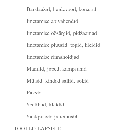
Bandaažid, hoidevööd, korsetid
Imetamise abivahendid
Imetamise öösärgid, pidžaamad
Imetamise pluusid, topid, kleidid
Imetamise rinnahoidjad
Mantlid, joped, kampsunid
Mütsid, kindad,sallid, sokid
Püksid
Seelikud, kleidid
Sukkpüksid ja retuusid
TOOTED LAPSELE