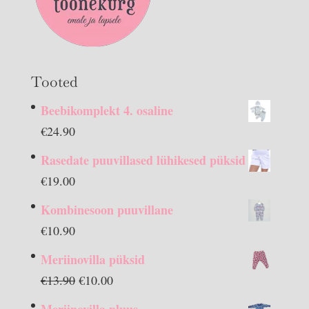
Tooted
Beebikomplekt 4. osaline
€
24.90
Rasedate puuvillased lühikesed püksid
€
19.00
Kombinesoon puuvillane
€
10.90
Meriinovilla püksid
Algne
Praegune
€
13.90
€
10.00
hind
hind