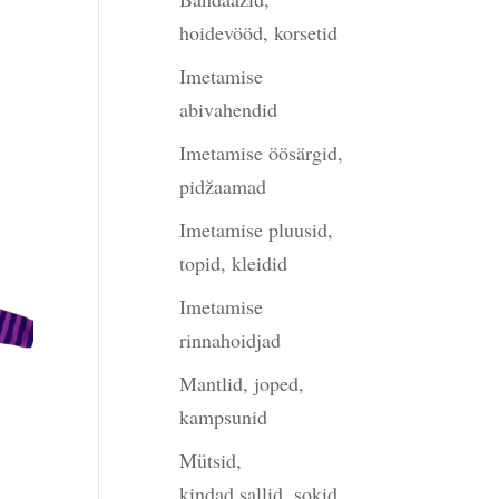
hoidevööd, korsetid
Imetamise
abivahendid
gune
Imetamise öösärgid,
pidžaamad
Imetamise pluusid,
00.
topid, kleidid
Imetamise
rinnahoidjad
Mantlid, joped,
kampsunid
Mütsid,
kindad,sallid, sokid