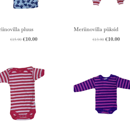
iinovilla pluus
Meriinovilla püksid
Algne
€
10.00
Praegune
Algne
€
10.00
Prae
€
15.90
€
13.90
hind
hind
hind
hind
oli:
on:
oli:
on:
€15.90.
€10.00.
€13.90.
€10.