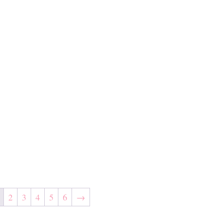
2
3
4
5
6
→