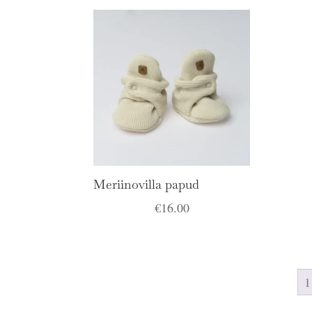
oli:
on:
€15.90.
€10.00.
Meriinovilla papud
€
16.00
1