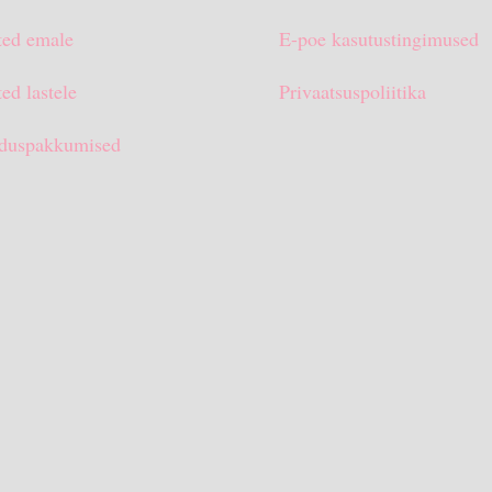
ted emale
E-poe kasutustingimused
ed lastele
Privaatsuspoliitika
duspakkumised