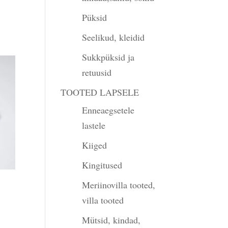
Püksid
gune
Seelikud, kleidid
Sukkpüksid ja
00.
retuusid
TOOTED LAPSELE
Enneaegsetele
lastele
Kiiged
Kingitused
Meriinovilla tooted,
villa tooted
Mütsid, kindad,