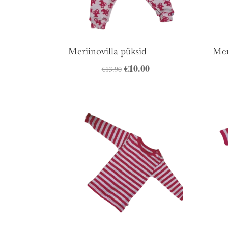
Meriinovilla püksid
Mer
Algne
€
10.00
Praegune
€
13.90
hind
hind
oli:
on:
€13.90.
€10.00.