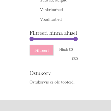
Vankritarbed
Vooditarbed
Filtreeri hinna alusel
Minimaalne
Maksimaalne
Hind:
€0
—
Filtreeri
hind
hind
€80
Ostukorv
Ostukorvis ei ole tooteid.