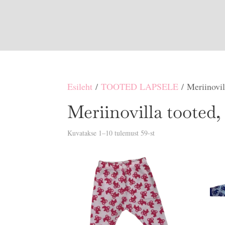
Esileht
/
TOOTED LAPSELE
/ Meriinovill
Meriinovilla tooted, 
Sorditud
Kuvatakse 1–10 tulemust 59-st
uusimate
järgi