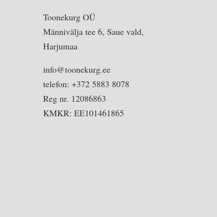
Toonekurg OÜ
Männivälja tee 6, Saue vald,
Harjumaa
info@toonekurg.ee
telefon: +372 5883 8078
Reg nr. 12086863
KMKR: EE101461865