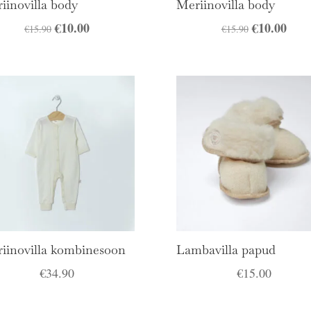
iinovilla body
Meriinovilla body
Algne
€
10.00
Praegune
Algne
€
10.00
Prae
€
15.90
€
15.90
hind
hind
hind
hind
oli:
on:
oli:
on:
€15.90.
€10.00.
€15.90.
€10.
iinovilla kombinesoon
Lambavilla papud
€
34.90
€
15.00