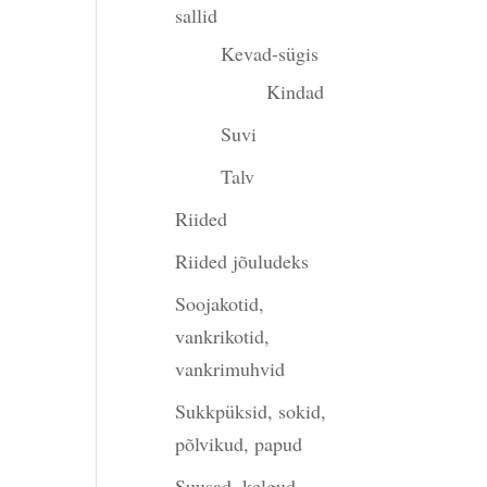
sallid
Kevad-sügis
Kindad
Suvi
Talv
Riided
Riided jõuludeks
Soojakotid,
vankrikotid,
vankrimuhvid
Sukkpüksid, sokid,
põlvikud, papud
Suusad, kelgud