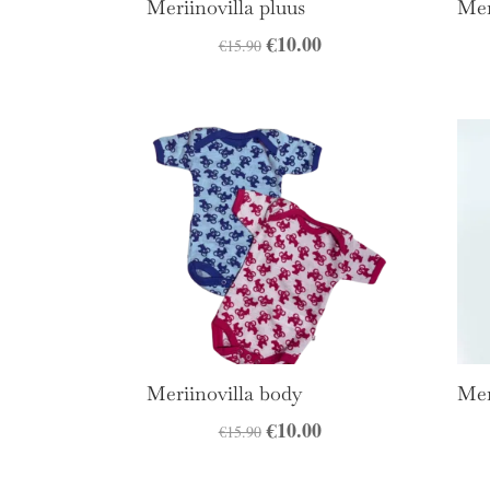
Meriinovilla pluus
Mer
Algne
€
10.00
Praegune
€
15.90
hind
hind
oli:
on:
€15.90.
€10.00.
Meriinovilla body
Mer
Algne
€
10.00
Praegune
€
15.90
hind
hind