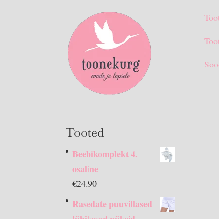
Too
Toot
Soo
Tooted
Beebikomplekt 4.
osaline
€
24.90
Rasedate puuvillased
lühikesed püksid