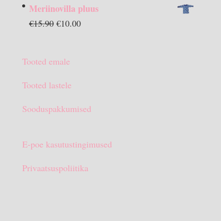
hind
hind
Meriinovilla pluus
oli:
on:
Algne
Praegune
€
15.90
€
10.00
€13.90.
€10.00.
hind
hind
oli:
on:
Tooted emale
€15.90.
€10.00.
Tooted lastele
Sooduspakkumised
E-poe kasutustingimused
Privaatsuspoliitika