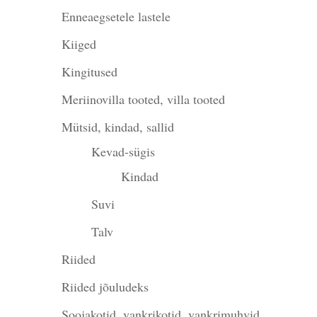
Enneaegsetele lastele
Kiiged
Kingitused
Meriinovilla tooted, villa tooted
Mütsid, kindad, sallid
Kevad-sügis
Kindad
Suvi
Talv
Riided
Riided jõuludeks
Soojakotid, vankrikotid, vankrimuhvid