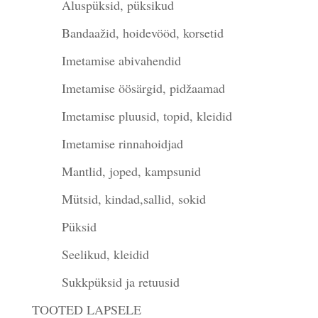
Aluspüksid, püksikud
Bandaažid, hoidevööd, korsetid
Imetamise abivahendid
Imetamise öösärgid, pidžaamad
Imetamise pluusid, topid, kleidid
Imetamise rinnahoidjad
Mantlid, joped, kampsunid
Mütsid, kindad,sallid, sokid
Püksid
Seelikud, kleidid
Sukkpüksid ja retuusid
TOOTED LAPSELE