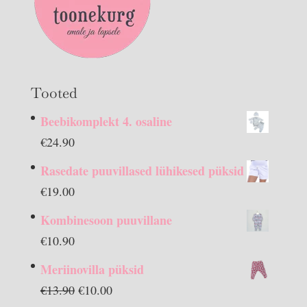
Tooted
Beebikomplekt 4. osaline
€
24.90
Rasedate puuvillased lühikesed püksid
€
19.00
Kombinesoon puuvillane
€
10.90
Meriinovilla püksid
Algne
Praegune
€
13.90
€
10.00