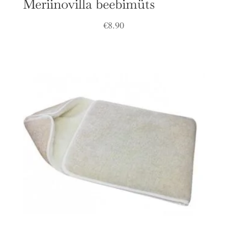
Meriinovilla beebimüts
€
8.90