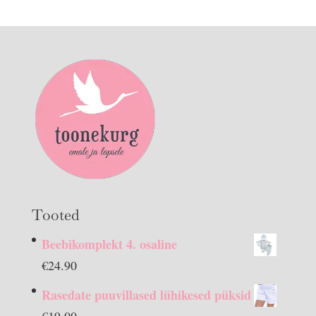
Tooted
Beebikomplekt 4. osaline
€
24.90
Rasedate puuvillased lühikesed püksid
€
19.00