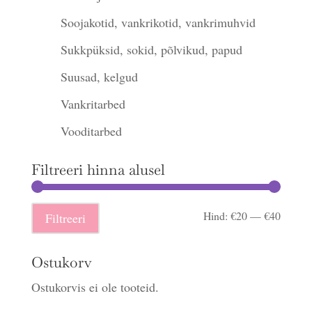
Soojakotid, vankrikotid, vankrimuhvid
Sukkpüksid, sokid, põlvikud, papud
Suusad, kelgud
Vankritarbed
Vooditarbed
Filtreeri hinna alusel
Minima
Maksi
Hind:
€20
—
€40
Filtreeri
hind
hind
Ostukorv
Ostukorvis ei ole tooteid.