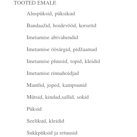
TOOTED EMALE
Aluspüksid, püksikud
Bandaažid, hoidevööd, korsetid
Imetamise abivahendid
Imetamise öösärgid, pidžaamad
Imetamise pluusid, topid, kleidid
Imetamise rinnahoidjad
Mantlid, joped, kampsunid
Mütsid, kindad,sallid, sokid
Püksid
Seelikud, kleidid
Sukkpüksid ja retuusid