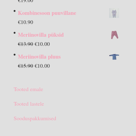
Kombinesoon puuvillane
€
10.90
Meriinovilla püksid
Algne
Praegune
€
13.90
€
10.00
hind
hind
Meriinovilla pluus
oli:
on:
Algne
Praegune
€
15.90
€
10.00
€13.90.
€10.00.
hind
hind
oli:
on:
Tooted emale
€15.90.
€10.00.
Tooted lastele
Sooduspakkumised