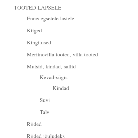
TOOTED LAPSELE
Enneaegsetele lastele
Kiiged
Kingitused
Meriinovilla tooted, villa tooted
Mütsid, kindad, sallid
Kevad-sügis
Kindad
Suvi
Talv
Riided
Riided jõuludeks