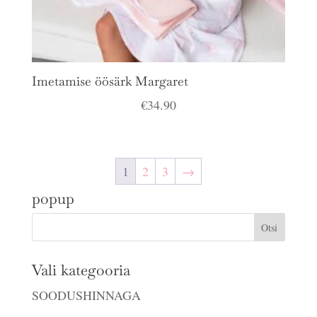
Imetamise öösärk Margaret
€
34.90
1
2
3
→
popup
Vali kategooria
SOODUSHINNAGA