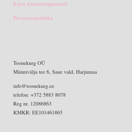
E-poe kasutustingimused
Privaatsuspoliitika
Toonekurg OÜ
Männivälja tee 6, Saue vald, Harjumaa
info@toonekurg.ee
telefon: +372 5883 8078
Reg nr. 12086863
KMKR: EE101461865