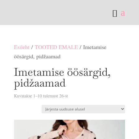
Esileht
/
TOOTED EMALE
/ Imetamise
öösärgid, pidžaamad
Imetamise öösärgid,
pidžaamad
Sorditud
Kuvatakse 1–10 tulemust 26-st
uusimate
järgi