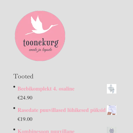
Tooted
Beebikomplekt 4. osaline
€
24.90
Rasedate puuvillased lühikesed püksid
€
19.00
Kombinesoon puuvillane