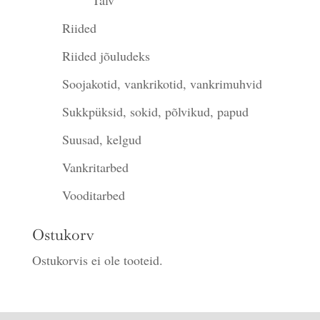
Talv
Riided
Riided jõuludeks
Soojakotid, vankrikotid, vankrimuhvid
Sukkpüksid, sokid, põlvikud, papud
Suusad, kelgud
Vankritarbed
Vooditarbed
Ostukorv
Ostukorvis ei ole tooteid.