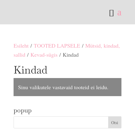
Esileht
/
TOOTED LAPSELE
/
Mütsid, kindad,
sallid
/
Kevad-sügis
/ Kindad
Kindad
Sinu valikutele vastavaid tooteid ei leidu.
popup