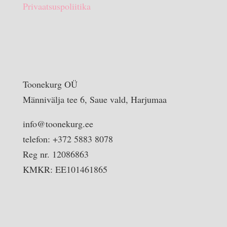
Privaatsuspoliitika
Toonekurg OÜ
Männivälja tee 6, Saue vald, Harjumaa
info@toonekurg.ee
telefon: +372 5883 8078
Reg nr. 12086863
KMKR: EE101461865