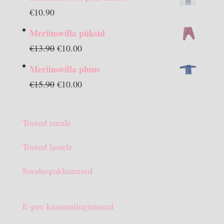
€
10.90
Meriinovilla püksid
Algne
Praegune
€
13.90
€
10.00
hind
hind
Meriinovilla pluus
oli:
on:
Algne
Praegune
€
15.90
€
10.00
€13.90.
€10.00.
hind
hind
oli:
on:
Tooted emale
€15.90.
€10.00.
Tooted lastele
Sooduspakkumised
E-poe kasutustingimused