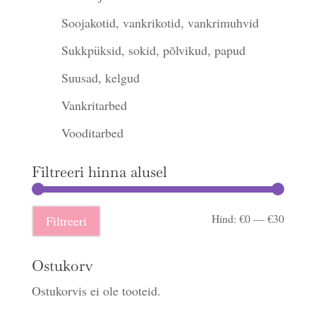
Soojakotid, vankrikotid, vankrimuhvid
Sukkpüksid, sokid, põlvikud, papud
Suusad, kelgud
Vankritarbed
Vooditarbed
Filtreeri hinna alusel
Minima
Maksi
Hind:
€0
—
€30
Filtreeri
hind
hind
Ostukorv
Ostukorvis ei ole tooteid.