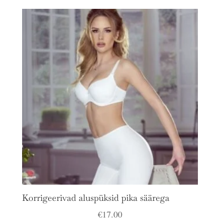
Korrigeerivad aluspüksid pika säärega
€
17.00