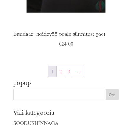
Bandaaž, hoidevöö peale sünnitust 9901
€
24.00
1
2
3
→
popup
Vali kategooria
SOODUSHINNAGA