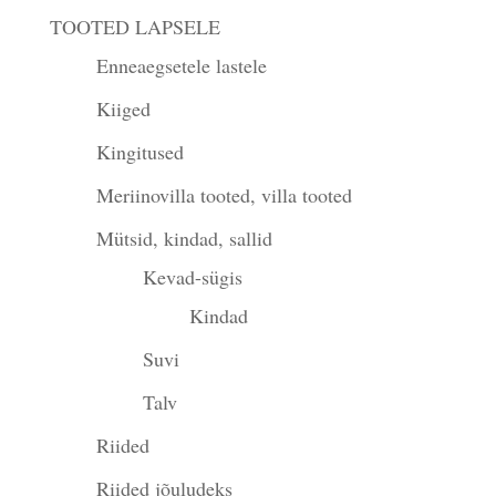
TOOTED LAPSELE
Enneaegsetele lastele
Kiiged
Kingitused
Meriinovilla tooted, villa tooted
Mütsid, kindad, sallid
Kevad-sügis
Kindad
Suvi
Talv
Riided
Riided jõuludeks