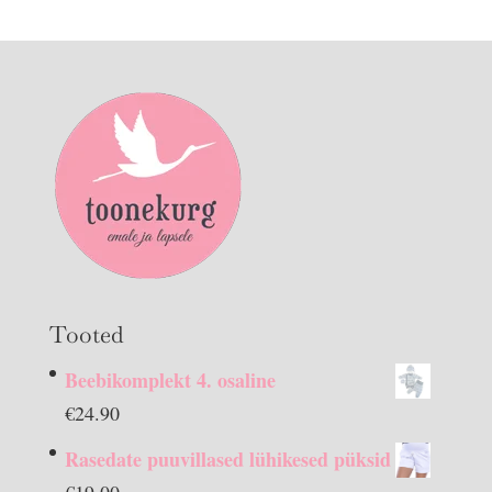
Tooted
Beebikomplekt 4. osaline
€
24.90
Rasedate puuvillased lühikesed püksid
€
19.00