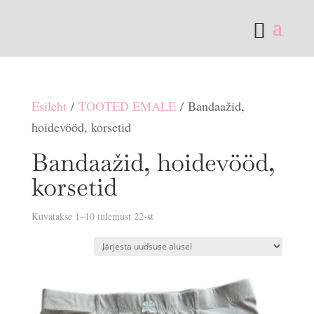
Esileht
/
TOOTED EMALE
/ Bandaažid,
hoidevööd, korsetid
Bandaažid, hoidevööd,
korsetid
Sorditud
Kuvatakse 1–10 tulemust 22-st
uusimate
järgi