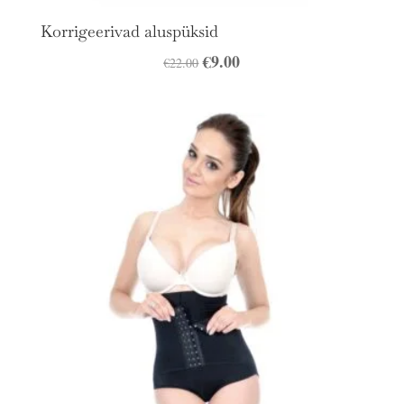
Korrigeerivad aluspüksid
Algne
€
9.00
Praegune
€
22.00
hind
hind
oli:
on:
€22.00.
€9.00.