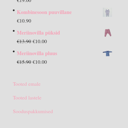
Kombinesoon puuvillane
€
10.90
Meriinovilla püksid
Algne
Praegune
€
13.90
€
10.00
hind
hind
Meriinovilla pluus
oli:
on:
Algne
Praegune
€
15.90
€
10.00
€13.90.
€10.00.
hind
hind
oli:
on:
Tooted emale
€15.90.
€10.00.
Tooted lastele
Sooduspakkumised