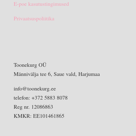
E-poe kasutustingimused
Privaatsuspoliitika
Toonekurg OÜ
Männivälja tee 6, Saue vald, Harjumaa
info@toonekurg.ee
telefon: +372 5883 8078
Reg nr. 12086863
KMKR: EE101461865