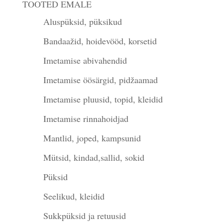
TOOTED EMALE
Aluspüksid, püksikud
Bandaažid, hoidevööd, korsetid
Imetamise abivahendid
Imetamise öösärgid, pidžaamad
Imetamise pluusid, topid, kleidid
Imetamise rinnahoidjad
Mantlid, joped, kampsunid
Mütsid, kindad,sallid, sokid
Püksid
Seelikud, kleidid
Sukkpüksid ja retuusid