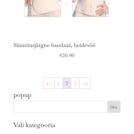
Sünnitusjärgne bandaaž, hoidevöö
€
26.90
←
1
2
3
→
popup
Vali kategooria