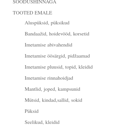
SOODUSHINNAGA
TOOTED EMALE
Aluspüksid, püksikud
Bandaažid, hoidevööd, korsetid
Imetamise abivahendid
Imetamise öösärgid, pidžaamad
Imetamise pluusid, topid, kleidid
Imetamise rinnahoidjad
Mantlid, joped, kampsunid
Mütsid, kindad,sallid, sokid
Püksid
Seelikud, kleidid