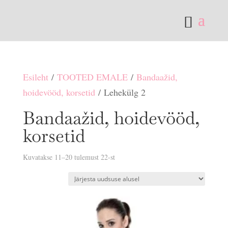
Esileht
/
TOOTED EMALE
/
Bandaažid,
hoidevööd, korsetid
/ Lehekülg 2
Bandaažid, hoidevööd,
korsetid
Sorditud
Kuvatakse 11–20 tulemust 22-st
uusimate
järgi