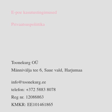
E-poe kasutustingimused
Privaatsuspoliitika
Toonekurg OÜ
Männivälja tee 6, Saue vald, Harjumaa
info@toonekurg.ee
telefon: +372 5883 8078
Reg nr. 12086863
KMKR: EE101461865