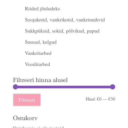
Riided jõuludeks
Soojakotid, vankrikotid, vankrimuhvid
Sukkpüksid, sokid, põlvikud, papud
Suusad, kelgud
Vankritarbed
Vooditarbed
Filtreeri hinna alusel
Minima
Maksi
Hind:
€0
—
€30
Filtreeri
hind
hind
Ostukorv
Ostukorvis ei ole tooteid.