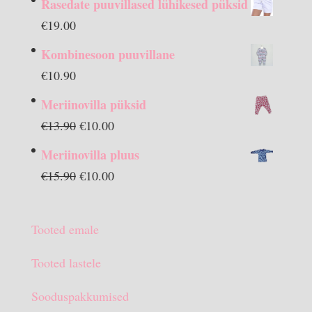
Rasedate puuvillased lühikesed püksid
€
19.00
Kombinesoon puuvillane
€
10.90
Meriinovilla püksid
Algne
Praegune
€
13.90
€
10.00
hind
hind
Meriinovilla pluus
oli:
on:
Algne
Praegune
€
15.90
€
10.00
€13.90.
€10.00.
hind
hind
oli:
on:
Tooted emale
€15.90.
€10.00.
Tooted lastele
Sooduspakkumised