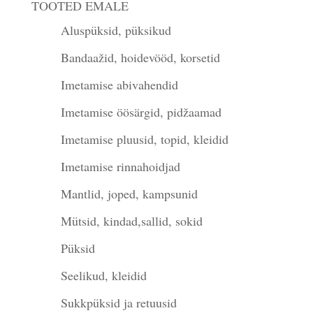
TOOTED EMALE
Aluspüksid, püksikud
Bandaažid, hoidevööd, korsetid
Imetamise abivahendid
Imetamise öösärgid, pidžaamad
Imetamise pluusid, topid, kleidid
Imetamise rinnahoidjad
Mantlid, joped, kampsunid
Mütsid, kindad,sallid, sokid
Püksid
Seelikud, kleidid
Sukkpüksid ja retuusid