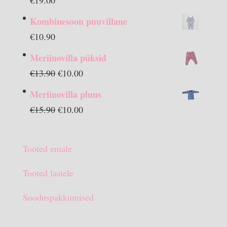
Kombinesoon puuvillane
€
10.90
Meriinovilla püksid
Algne
Praegune
€
13.90
€
10.00
hind
hind
Meriinovilla pluus
oli:
on:
Algne
Praegune
€
15.90
€
10.00
€13.90.
€10.00.
hind
hind
oli:
on:
Tooted emale
€15.90.
€10.00.
Tooted lastele
Sooduspakkumised