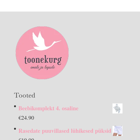
Tooted
Beebikomplekt 4. osaline
€
24.90
Rasedate puuvillased lühikesed püksid
€
19.00