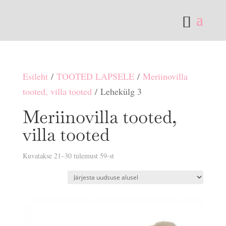
Esileht
/
TOOTED LAPSELE
/
Meriinovilla
tooted, villa tooted
/ Lehekülg 3
Meriinovilla tooted,
villa tooted
Sorditud
Kuvatakse 21–30 tulemust 59-st
uusimate
järgi