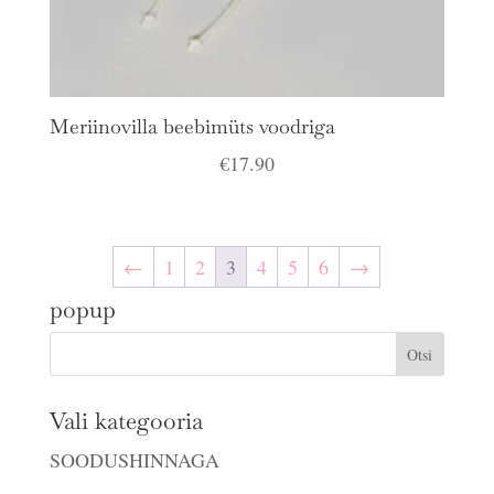
Meriinovilla beebimüts voodriga
€
17.90
←
1
2
3
4
5
6
→
popup
Vali kategooria
SOODUSHINNAGA