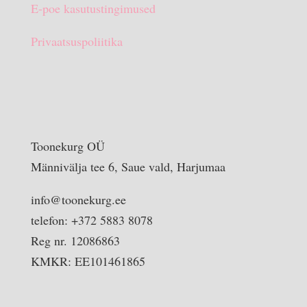
E-poe kasutustingimused
Privaatsuspoliitika
Toonekurg OÜ
Männivälja tee 6, Saue vald, Harjumaa
info@toonekurg.ee
telefon: +372 5883 8078
Reg nr. 12086863
KMKR: EE101461865