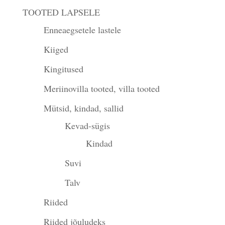
TOOTED LAPSELE
Enneaegsetele lastele
Kiiged
Kingitused
Meriinovilla tooted, villa tooted
Mütsid, kindad, sallid
Kevad-sügis
Kindad
Suvi
Talv
Riided
Riided jõuludeks