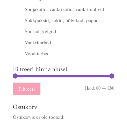
Soojakotid, vankrikotid, vankrimuhvid
Sukkpüksid, sokid, põlvikud, papud
Suusad, kelgud
Vankritarbed
Vooditarbed
Filtreeri hinna alusel
Minima
Maksi
Hind:
€0
—
€80
Filtreeri
hind
hind
Ostukorv
Ostukorvis ei ole tooteid.