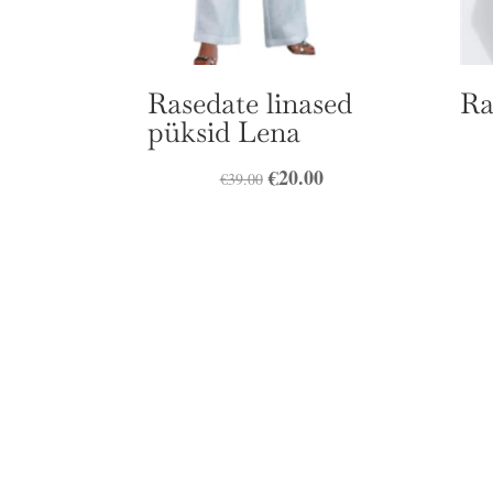
Rasedate linased
Ra
püksid Lena
Algne
€
20.00
Praegune
€
39.00
hind
hind
oli:
on:
€39.00.
€20.00.