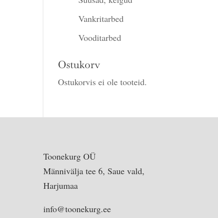
Vankritarbed
Vooditarbed
Ostukorv
Ostukorvis ei ole tooteid.
Toonekurg OÜ
Männivälja tee 6, Saue vald,
Harjumaa
info@toonekurg.ee