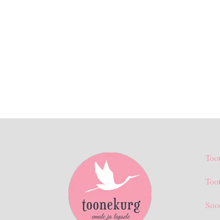
Too
Toot
Soo