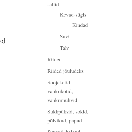
sallid
Kevad-sügis
Kindad
Suvi
ed
Talv
Riided
gune
Riided jõuludeks
Soojakotid,
00.
vankrikotid,
vankrimuhvid
Sukkpüksid, sokid,
põlvikud, papud
Suusad, kelgud