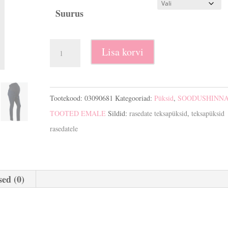
Suurus
Rasedate
Lisa korvi
teksapüksid
Skinny
jeans
Tootekood:
03090681
Kategooriad:
Püksid
,
SOODUSHINN
kogus
TOOTED EMALE
Sildid:
rasedate teksapüksid
,
teksapüksid
rasedatele
ed (0)