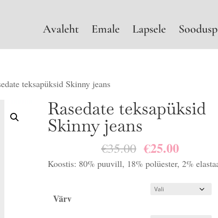
Avaleht
Emale
Lapsele
Soodusp
edate teksapüksid Skinny jeans
Rasedate teksapüksid
Skinny jeans
€
25.00
Algne
Praegu
€
35.00
hind
hind
Koostis: 80% puuvill, 18% polüester, 2% elasta
oli:
on:
€35.00.
€25.00.
Värv