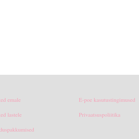
ted emale
E-poe kasutustingimused
ed lastele
Privaatsuspoliitika
duspakkumised