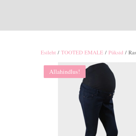
Esileht
/
TOOTED EMALE
/
Püksid
/ Ras
Allahindlus!