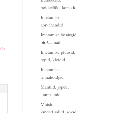
hoidevööd, korsetid
Imetamise
abivahendid
Imetamise öösärgid,
pidžaamad
AGA
,
Imetamise pluusid,
topid, kleidid
Imetamise
rinnahoidjad
Mantlid, joped,
kampsunid
Mütsid,
kindad,sallid, sokid