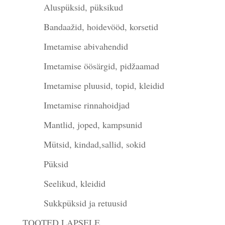
Aluspüksid, püksikud
Bandaažid, hoidevööd, korsetid
Imetamise abivahendid
Imetamise öösärgid, pidžaamad
Imetamise pluusid, topid, kleidid
Imetamise rinnahoidjad
Mantlid, joped, kampsunid
Mütsid, kindad,sallid, sokid
Püksid
Seelikud, kleidid
Sukkpüksid ja retuusid
TOOTED LAPSELE