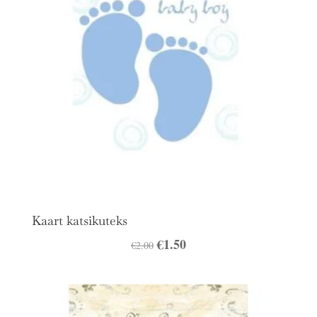
Kaart katsikuteks
Algne
€
1.50
Praegune
€
2.00
hind
hind
oli:
on:
€2.00.
€1.50.