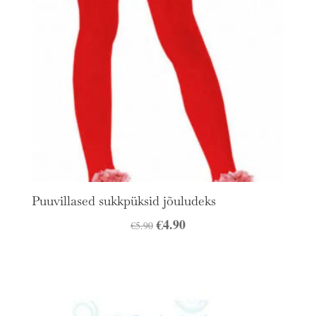
Puuvillased sukkpüksid jõuludeks
Algne
€
4.90
Praegune
€
5.90
hind
hind
oli:
on:
€5.90.
€4.90.