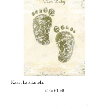
Kaart katsikuteks
Algne
€
1.50
Praegune
€
2.00
hind
hind
oli:
on: