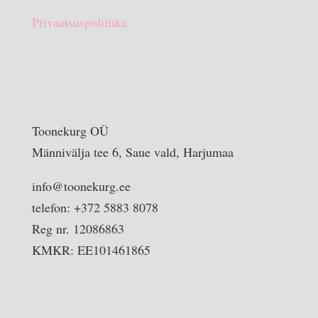
Privaatsuspoliitika
Toonekurg OÜ
Männivälja tee 6, Saue vald, Harjumaa
info@toonekurg.ee
telefon: +372 5883 8078
Reg nr. 12086863
KMKR: EE101461865