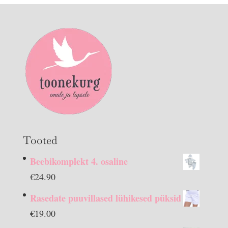
Tooted
Beebikomplekt 4. osaline
€
24.90
Rasedate puuvillased lühikesed püksid
€
19.00