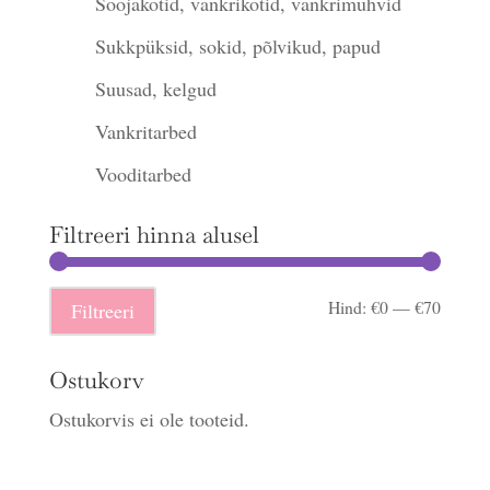
Soojakotid, vankrikotid, vankrimuhvid
Sukkpüksid, sokid, põlvikud, papud
Suusad, kelgud
Vankritarbed
Vooditarbed
Filtreeri hinna alusel
Minima
Maksi
Hind:
€0
—
€70
Filtreeri
hind
hind
Ostukorv
Ostukorvis ei ole tooteid.