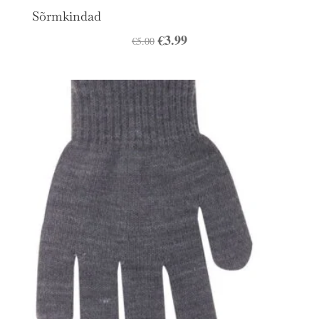
Sõrmkindad
Algne
€
3.99
Praegune
€
5.00
hind
hind
oli:
on:
€5.00.
€3.99.