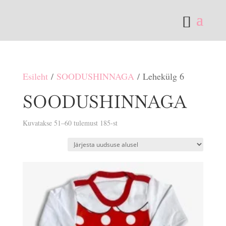
Esileht
/
SOODUSHINNAGA
/ Lehekülg 6
SOODUSHINNAGA
Sorditud
Kuvatakse 51–60 tulemust 185-st
uusimate
järgi