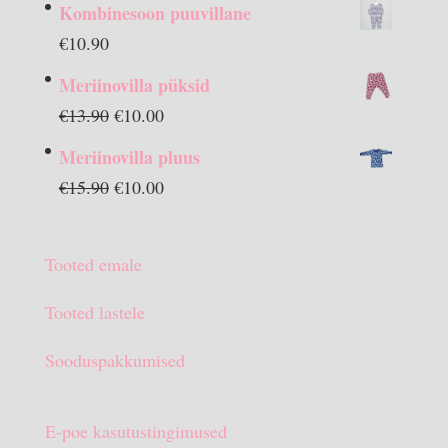
Kombinesoon puuvillane
€
10.90
Meriinovilla püksid
Algne
Praegune
€
13.90
€
10.00
hind
hind
Meriinovilla pluus
oli:
on:
Algne
Praegune
€
15.90
€
10.00
€13.90.
€10.00.
hind
hind
oli:
on:
Tooted emale
€15.90.
€10.00.
Tooted lastele
Sooduspakkumised
E-poe kasutustingimused