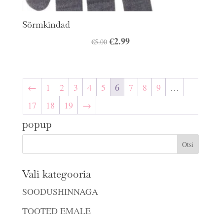
Sõrmkindad
Algne
€
2.99
Praegune
€
5.00
hind
hind
oli:
on:
€5.00.
€2.99.
←
1
2
3
4
5
6
7
8
9
…
17
18
19
→
popup
Vali kategooria
SOODUSHINNAGA
TOOTED EMALE