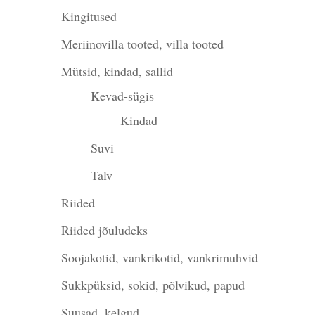
Kingitused
Meriinovilla tooted, villa tooted
Mütsid, kindad, sallid
Kevad-sügis
Kindad
Suvi
Talv
Riided
Riided jõuludeks
Soojakotid, vankrikotid, vankrimuhvid
Sukkpüksid, sokid, põlvikud, papud
Suusad, kelgud