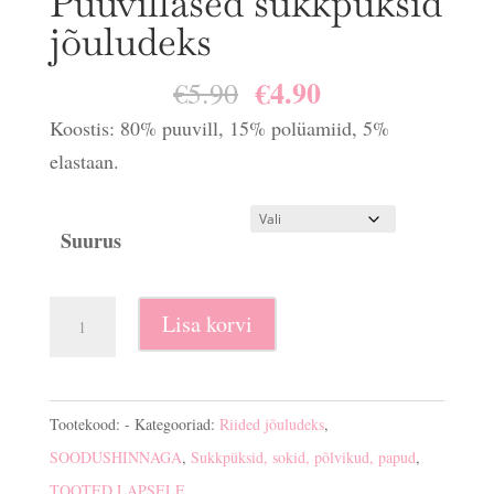
Puuvillased sukkpüksid
jõuludeks
€
4.90
Algne
Praegune
€
5.90
hind
hind
Koostis: 80% puuvill, 15% polüamiid, 5%
oli:
on:
elastaan.
€5.90.
€4.90.
Suurus
Puuvillased
Lisa korvi
sukkpüksid
jõuludeks
kogus
Tootekood:
-
Kategooriad:
Riided jõuludeks
,
SOODUSHINNAGA
,
Sukkpüksid, sokid, põlvikud, papud
,
TOOTED LAPSELE