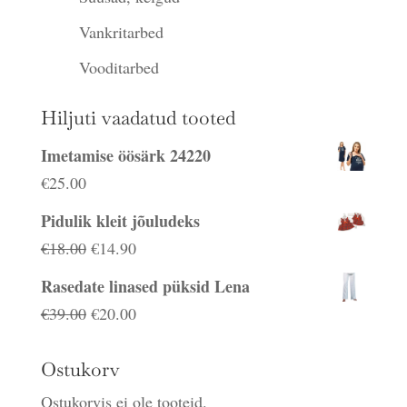
Vankritarbed
Vooditarbed
Hiljuti vaadatud tooted
Imetamise öösärk 24220
€
25.00
Pidulik kleit jõuludeks
Algne
Praegune
€
18.00
€
14.90
hind
hind
Rasedate linased püksid Lena
oli:
on:
Algne
Praegune
€
39.00
€
20.00
€18.00.
€14.90.
hind
hind
oli:
on:
Ostukorv
€39.00.
€20.00.
Ostukorvis ei ole tooteid.