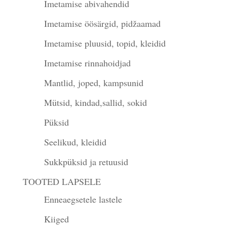
Imetamise abivahendid
Imetamise öösärgid, pidžaamad
Imetamise pluusid, topid, kleidid
Imetamise rinnahoidjad
Mantlid, joped, kampsunid
Mütsid, kindad,sallid, sokid
Püksid
Seelikud, kleidid
Sukkpüksid ja retuusid
TOOTED LAPSELE
Enneaegsetele lastele
Kiiged