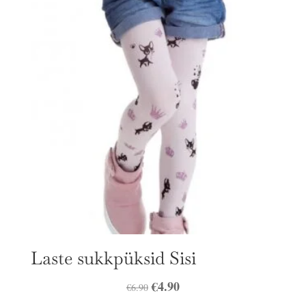
Laste sukkpüksid Sisi
Algne
€
4.90
Praegune
€
6.90
hind
hind