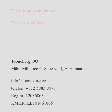
E-poe kasutustingimused
Privaatsuspoliitika
Toonekurg OÜ
Männivälja tee 6, Saue vald, Harjumaa
info@toonekurg.ee
telefon: +372 5883 8078
Reg nr. 12086863
KMKR: EE101461865