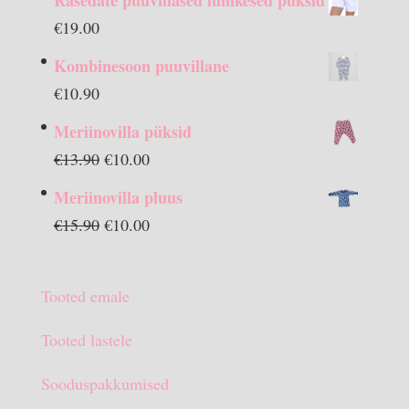
Rasedate puuvillased lühikesed püksid
€
19.00
Kombinesoon puuvillane
€
10.90
Meriinovilla püksid
Algne
Praegune
€
13.90
€
10.00
hind
hind
Meriinovilla pluus
oli:
on:
Algne
Praegune
€
15.90
€
10.00
€13.90.
€10.00.
hind
hind
oli:
on:
Tooted emale
€15.90.
€10.00.
Tooted lastele
Sooduspakkumised