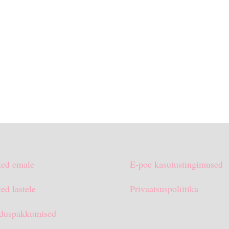
ted emale
E-poe kasutustingimused
ed lastele
Privaatsuspoliitika
duspakkumised