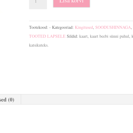
Lisa korvi
katsikuteks
kogus
Tootekood:
-
Kategooriad:
Kingitused
,
SOODUSHINNAGA
,
TOOTED LAPSELE
Sildid:
kaart
,
kaart beebi sünni puhul
,
katsikuteks.
ed (0)