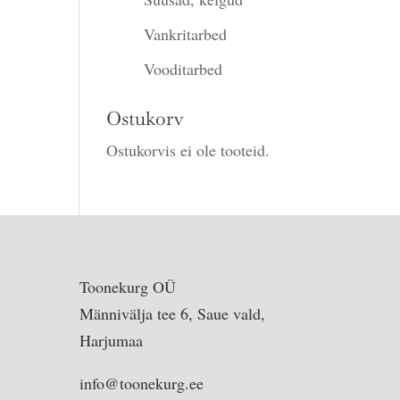
Vankritarbed
Vooditarbed
Ostukorv
Ostukorvis ei ole tooteid.
Toonekurg OÜ
Männivälja tee 6, Saue vald,
Harjumaa
info@toonekurg.ee