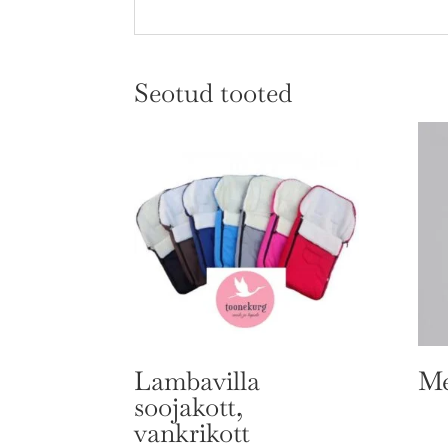
Seotud tooted
Lambavilla
Me
soojakott,
vankrikott