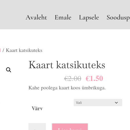
Avaleht
Emale
Lapsele
Soodusp
d
/ Kaart katsikuteks
Kaart katsikuteks
€
1.50
Algne
Praegun
€
2.00
hind
hind
Kahe poolega kaart koos ümbrikuga.
oli:
on:
€2.00.
€1.50.
Värv
Kaart