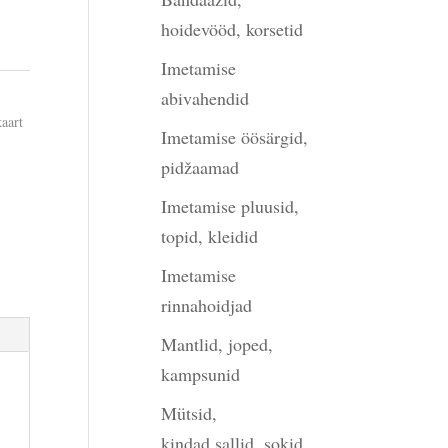
hoidevööd, korsetid
Imetamise
abivahendid
kaart
Imetamise öösärgid,
pidžaamad
Imetamise pluusid,
topid, kleidid
Imetamise
rinnahoidjad
Mantlid, joped,
kampsunid
Mütsid,
kindad,sallid, sokid