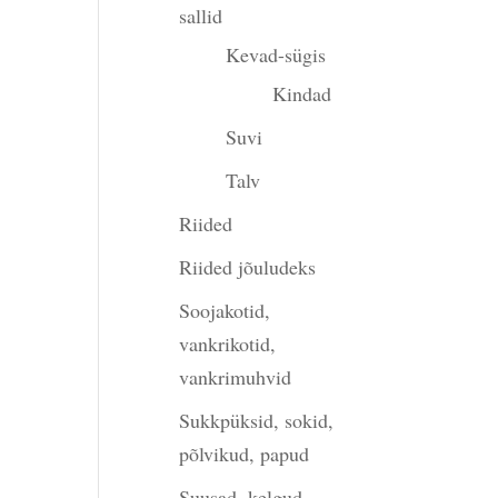
sallid
Kevad-sügis
Kindad
Suvi
Talv
Riided
Riided jõuludeks
Soojakotid,
vankrikotid,
vankrimuhvid
Sukkpüksid, sokid,
põlvikud, papud
Suusad, kelgud