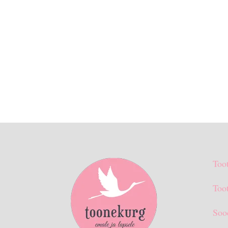
Too
Toot
Soo