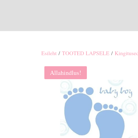
Esileht
/
TOOTED LAPSELE
/
Kingituse
Allahindlus!