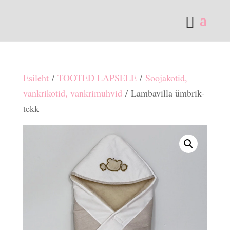
Esileht
/
TOOTED LAPSELE
/
Soojakotid,
vankrikotid, vankrimuhvid
/ Lambavilla ümbrik-
tekk