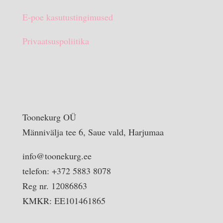
E-poe kasutustingimused
Privaatsuspoliitika
Toonekurg OÜ
Männivälja tee 6, Saue vald, Harjumaa
info@toonekurg.ee
telefon: +372 5883 8078
Reg nr. 12086863
KMKR: EE101461865