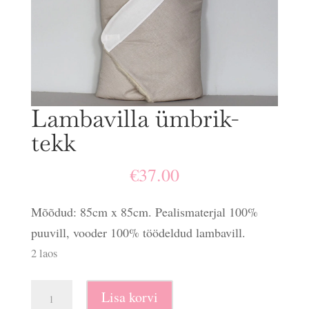
Lambavilla ümbrik-
tekk
€
37.00
Mõõdud: 85cm x 85cm. Pealismaterjal 100%
puuvill, vooder 100% töödeldud lambavill.
2 laos
Lambavilla
Lisa korvi