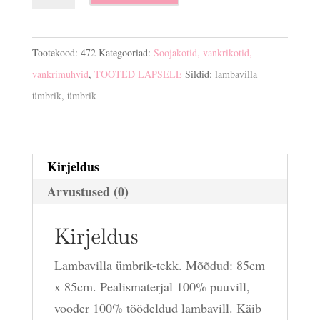
ümbrik-
tekk
kogus
Tootekood:
472
Kategooriad:
Soojakotid, vankrikotid,
vankrimuhvid
,
TOOTED LAPSELE
Sildid:
lambavilla
ümbrik
,
ümbrik
Kirjeldus
Arvustused (0)
Kirjeldus
Lambavilla ümbrik-tekk. Mõõdud: 85cm
x 85cm. Pealismaterjal 100% puuvill,
vooder 100% töödeldud lambavill. Käib