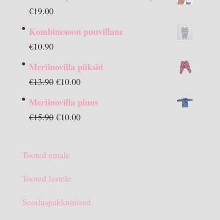
€
19.00
Kombinesoon puuvillane
€
10.90
Meriinovilla püksid
Algne
Praegune
€
13.90
€
10.00
hind
hind
Meriinovilla pluus
oli:
on:
Algne
Praegune
€
15.90
€
10.00
€13.90.
€10.00.
hind
hind
oli:
on:
Tooted emale
€15.90.
€10.00.
Tooted lastele
Sooduspakkumised