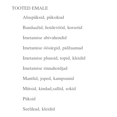
TOOTED EMALE
Aluspüksid, püksikud
Bandaažid, hoidevööd, korsetid
Imetamise abivahendid
Imetamise öösärgid, pidžaamad
Imetamise pluusid, topid, kleidid
Imetamise rinnahoidjad
Mantlid, joped, kampsunid
Mütsid, kindad,sallid, sokid
Püksid
Seelikud, kleidid