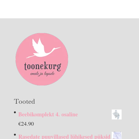
Tooted
Beebikomplekt 4. osaline
€
24.90
Rasedate puuvillased lühikesed püksid