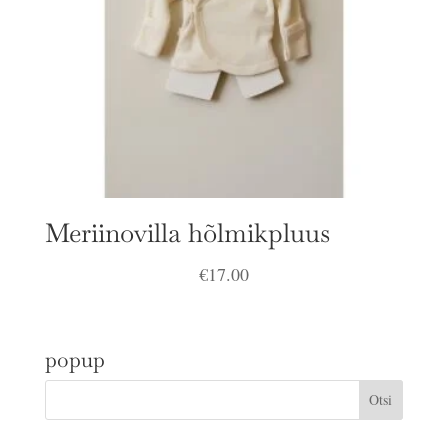
Meriinovilla hõlmikpluus
€
17.00
popup