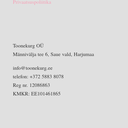
Privaatsuspoliitika
Toonekurg OÜ
Männivälja tee 6, Saue vald, Harjumaa
info@toonekurg.ee
telefon: +372 5883 8078
Reg nr. 12086863
KMKR: EE101461865