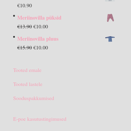
€
10.90
Meriinovilla püksid
Algne
Praegune
€
13.90
€
10.00
hind
hind
Meriinovilla pluus
oli:
on:
Algne
Praegune
€
15.90
€
10.00
€13.90.
€10.00.
hind
hind
oli:
on:
Tooted emale
€15.90.
€10.00.
Tooted lastele
Sooduspakkumised
E-poe kasutustingimused