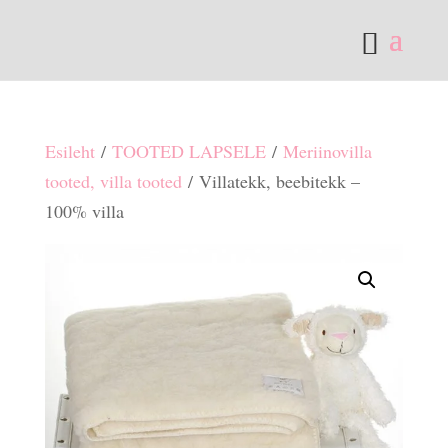
Esileht
/
TOOTED LAPSELE
/
Meriinovilla
tooted, villa tooted
/ Villatekk, beebitekk –
100% villa