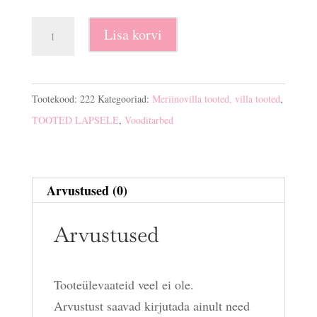
Villatekk,
Lisa korvi
beebitekk
-
100%
Tootekood:
222
Kategooriad:
Meriinovilla tooted, villa tooted
,
villa
TOOTED LAPSELE
,
Vooditarbed
kogus
Arvustused (0)
Arvustused
Tooteülevaateid veel ei ole.
Arvustust saavad kirjutada ainult need