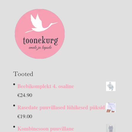
Tooted
Beebikomplekt 4. osaline
€
24.90
Rasedate puuvillased lühikesed püksid
€
19.00
Kombinesoon puuvillane