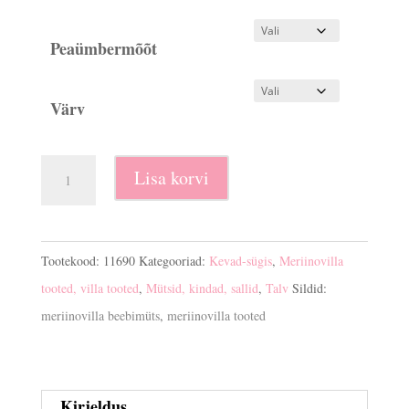
Peaümbermõõt
Värv
Meriinovilla
Lisa korvi
beebimüts
kogus
Tootekood:
11690
Kategooriad:
Kevad-sügis
,
Meriinovilla
tooted, villa tooted
,
Mütsid, kindad, sallid
,
Talv
Sildid:
meriinovilla beebimüts
,
meriinovilla tooted
Kirjeldus