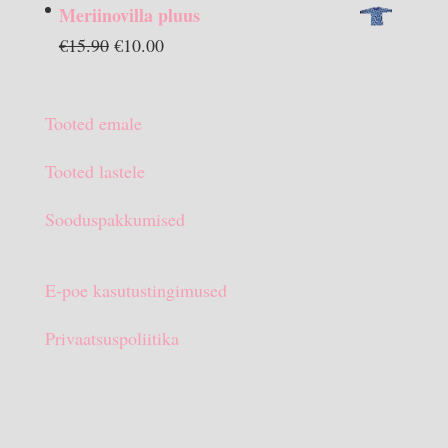
hind
hind
Meriinovilla pluus
oli:
on:
Algne
Praegune
€
15.90
€
10.00
€13.90.
€10.00.
hind
hind
oli:
on:
Tooted emale
€15.90.
€10.00.
Tooted lastele
Sooduspakkumised
E-poe kasutustingimused
Privaatsuspoliitika