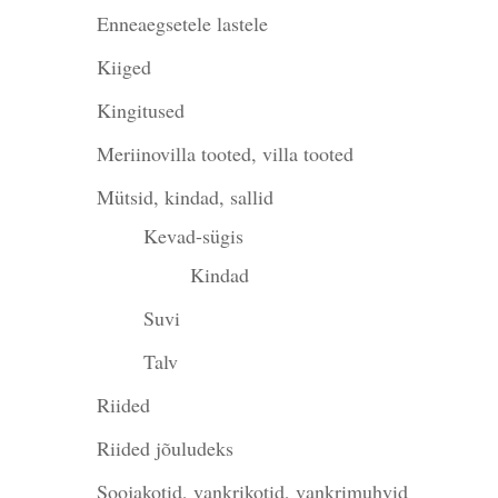
Enneaegsetele lastele
Kiiged
Kingitused
Meriinovilla tooted, villa tooted
Mütsid, kindad, sallid
Kevad-sügis
Kindad
Suvi
Talv
Riided
Riided jõuludeks
Soojakotid, vankrikotid, vankrimuhvid