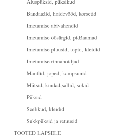
Aluspüksid, püksikud
Bandaažid, hoidevööd, korsetid
Imetamise abivahendid
Imetamise öösärgid, pidžaamad
Imetamise pluusid, topid, kleidid
Imetamise rinnahoidjad
Mantlid, joped, kampsunid
Mütsid, kindad,sallid, sokid
Püksid
Seelikud, kleidid
Sukkpüksid ja retuusid
TOOTED LAPSELE