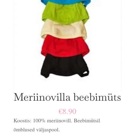
Meriinovilla beebimüts
€
8.90
Koostis: 100% meriinovill. Beebimütsil
õmblused väljaspool.