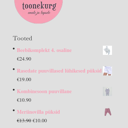
Tooted
Beebikomplekt 4. osaline
€
24.90
Rasedate puuvillased lühikesed püksid
€
19.00
Kombinesoon puuvillane
€
10.90
Meriinovilla püksid
Algne
Praegune
€
13.90
€
10.00