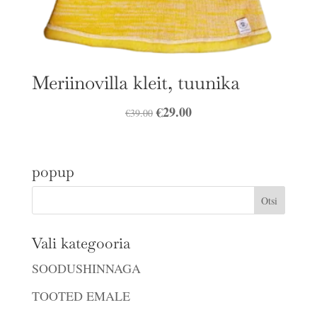
Meriinovilla kleit, tuunika
Algne
€
29.00
Praegune
€
39.00
hind
hind
oli:
on:
popup
€39.00.
€29.00.
Vali kategooria
SOODUSHINNAGA
TOOTED EMALE