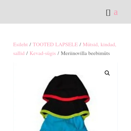
Esileht
/
TOOTED LAPSELE
/
Mütsid, kindad,
sallid
/
Kevad-sügis
/ Meriinovilla beebimüts