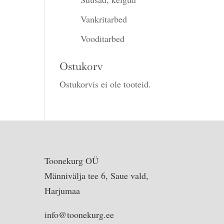
00.
Vankritarbed
Vooditarbed
Ostukorv
Ostukorvis ei ole tooteid.
Toonekurg OÜ
Männivälja tee 6, Saue vald,
Harjumaa
info@toonekurg.ee