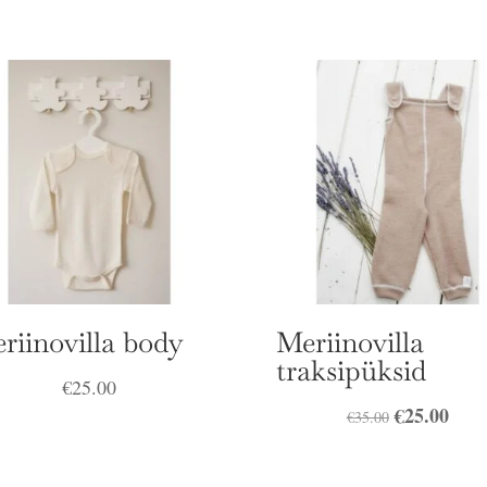
riinovilla body
Meriinovilla
traksipüksid
€
25.00
Algne
€
25.00
Prae
€
35.00
hind
hind
oli:
on: