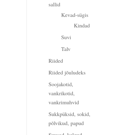
sallid
Kevad-sügis
Kindad
Suvi
Talv
Riided
Riided jõuludeks
Soojakotid,
vankrikotid,
vankrimuhvid
Sukkpüksid, sokid,
gune
põlvikud, papud
Suusad, kelgud