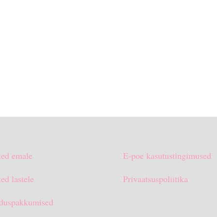
€35.00.
€25.
ted emale
E-poe kasutustingimused
ed lastele
Privaatsuspoliitika
duspakkumised