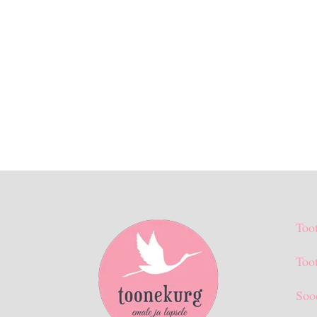
Too
Toot
Soo