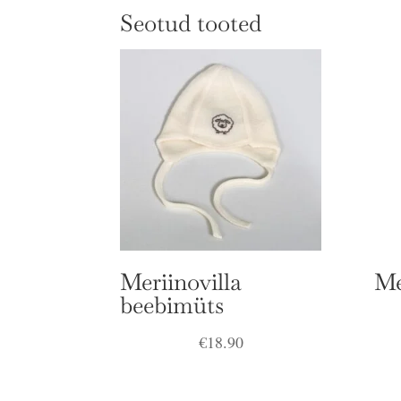
Seotud tooted
Meriinovilla
Me
beebimüts
€
18.90