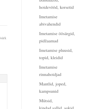
hoidevööd, korsetid
Imetamise
abivahendid
Imetamise öösärgid,
ösärk
pidžaamad
Imetamise pluusid,
topid, kleidid
Imetamise
rinnahoidjad
Mantlid, joped,
kampsunid
Mütsid,
kindad,sallid, sokid