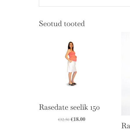
Seotud tooted
Rasedate seelik 150
Algne
€
18.00
Praegune
€
32.50
Ra
hind
hind