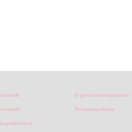
ted emale
E-poe kasutustingimused
ed lastele
Privaatsuspoliitika
duspakkumised