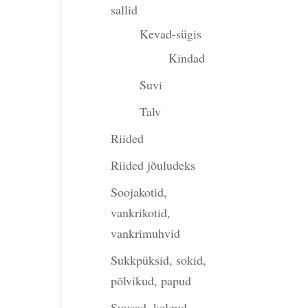
gune
sallid
Kevad-sügis
Kindad
00.
Suvi
Talv
Riided
Riided jõuludeks
Soojakotid,
vankrikotid,
vankrimuhvid
Sukkpüksid, sokid,
põlvikud, papud
Suusad, kelgud