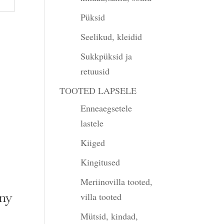
Püksid
Seelikud, kleidid
Sukkpüksid ja
retuusid
TOOTED LAPSELE
Enneaegsetele
lastele
Kiiged
Kingitused
Meriinovilla tooted,
nny
villa tooted
Mütsid, kindad,