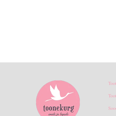
Too
Toot
Soo