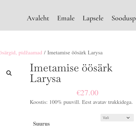
Avaleht
Emale
Lapsele
Soodusp
ösärgid, pidžaamad
/ Imetamise öösärk Larysa
Imetamise öösärk
Larysa
€
27.00
Koostis: 100% puuvill. Eest avatav trukkidega.
Suurus