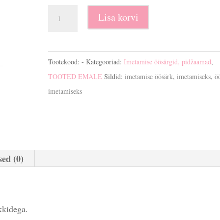
Imetamise
Lisa korvi
öösärk
Larysa
kogus
Tootekood:
-
Kategooriad:
Imetamise öösärgid, pidžaamad
,
TOOTED EMALE
Sildid:
imetamise öösärk
,
imetamiseks
,
ö
imetamiseks
ed (0)
kkidega.