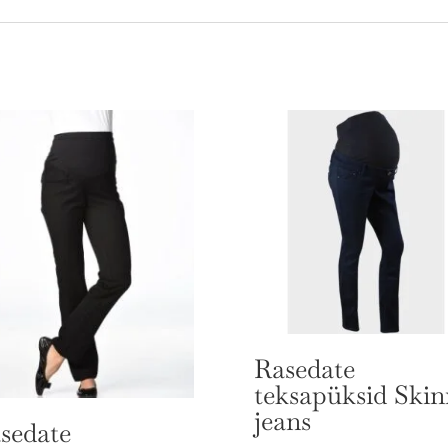
Rasedate
teksapüksid Ski
jeans
sedate