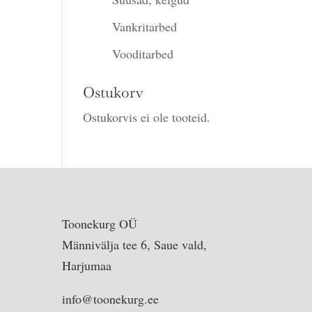
Vankritarbed
Vooditarbed
Ostukorv
Ostukorvis ei ole tooteid.
Toonekurg OÜ
Männivälja tee 6, Saue vald,
Harjumaa
info@toonekurg.ee