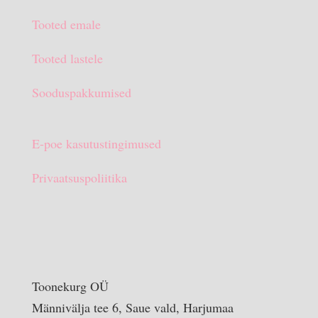
oli:
on:
Tooted emale
€15.90.
€10.00.
Tooted lastele
Sooduspakkumised
E-poe kasutustingimused
Privaatsuspoliitika
Toonekurg OÜ
Männivälja tee 6, Saue vald, Harjumaa