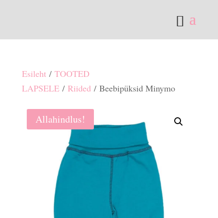
Esileht
/
TOOTED
LAPSELE
/
Riided
/ Beebipüksid Minymo
Allahindlus!