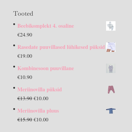
Tooted
Beebikomplekt 4. osaline
€
24.90
Rasedate puuvillased lühikesed püksid
€
19.00
Kombinesoon puuvillane
€
10.90
Meriinovilla püksid
Algne
Praegune
€
13.90
€
10.00
hind
hind
Meriinovilla pluus
oli:
on:
Algne
Praegune
€
15.90
€
10.00
€13.90.
€10.00.
hind
hind