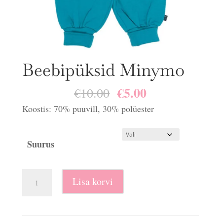
Beebipüksid Minymo
€
5.00
Algne
Praegune
€
10.00
hind
hind
Koostis: 70% puuvill, 30% polüester
oli:
on:
€10.00.
€5.00.
Suurus
Beebipüksid
Lisa korvi
Minymo
kogus