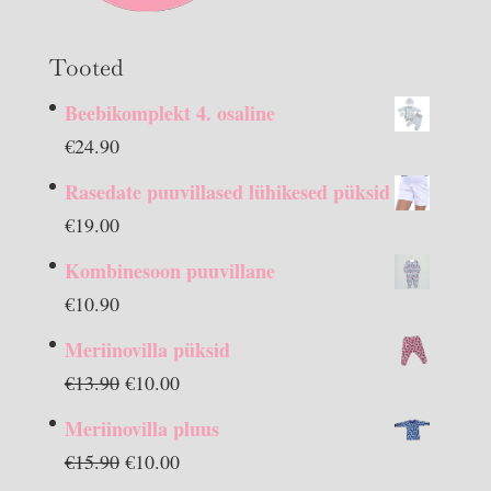
Tooted
Beebikomplekt 4. osaline
€
24.90
Rasedate puuvillased lühikesed püksid
€
19.00
Kombinesoon puuvillane
€
10.90
Meriinovilla püksid
Algne
Praegune
€
13.90
€
10.00
hind
hind
Meriinovilla pluus
oli:
on:
Algne
Praegune
€
15.90
€
10.00
€13.90.
€10.00.