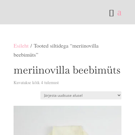
Esileht
/ Tooted siltidega “meriinovilla
beebimüts”
meriinovilla beebimüts
Sorditud
Kuvatakse kõik 4 tulemust
uusimate
järgi