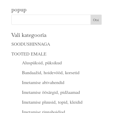
popup
Vali kategooria
SOODUSHINNAGA
TOOTED EMALE
Aluspüksid, püksikud
Bandaažid, hoidevööd, korsetid
Imetamise abivahendid
Imetamise öösärgid, pidžaamad
Imetamise pluusid, topid, kleidid
Imetamise rinnahoidjad