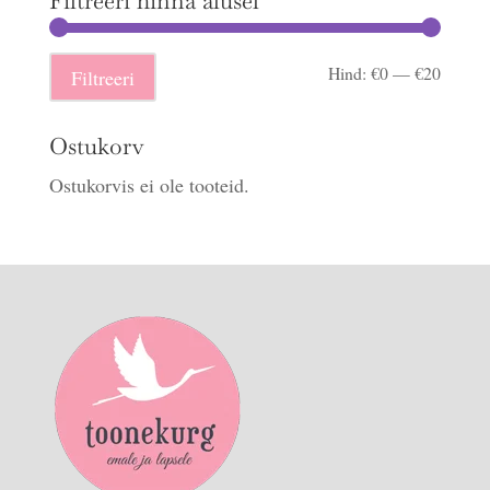
Filtreeri hinna alusel
Minima
Maksi
Hind:
€0
—
€20
Filtreeri
hind
hind
Ostukorv
Ostukorvis ei ole tooteid.