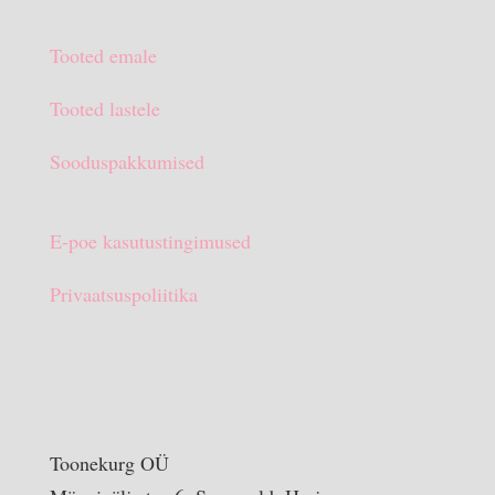
hind
hind
oli:
on:
Tooted emale
€15.90.
€10.00.
Tooted lastele
Sooduspakkumised
E-poe kasutustingimused
Privaatsuspoliitika
Toonekurg OÜ