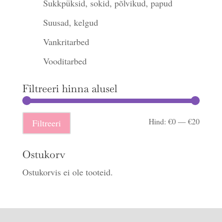
Sukkpüksid, sokid, põlvikud, papud
Suusad, kelgud
Vankritarbed
Vooditarbed
Filtreeri hinna alusel
Minima
Maksi
Hind:
€0
—
€20
Filtreeri
hind
hind
Ostukorv
Ostukorvis ei ole tooteid.