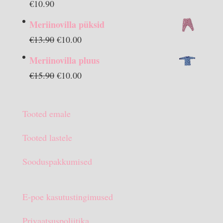
€
10.90
Meriinovilla püksid
Algne
Praegune
€
13.90
€
10.00
hind
hind
Meriinovilla pluus
oli:
on:
Algne
Praegune
€
15.90
€
10.00
€13.90.
€10.00.
hind
hind
oli:
on:
Tooted emale
€15.90.
€10.00.
Tooted lastele
Sooduspakkumised
E-poe kasutustingimused
Privaatsuspoliitika