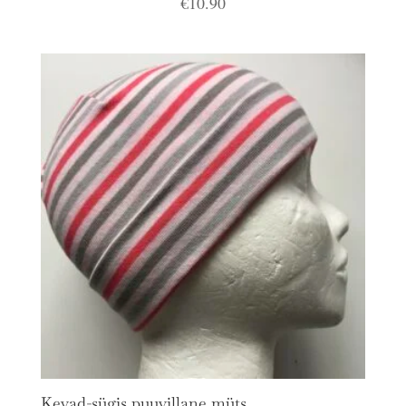
€
10.90
Kevad-sügis puuvillane müts