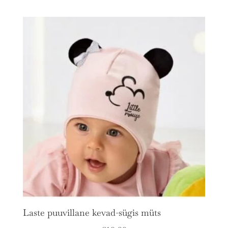
Laste puuvillane kevad-sügis müts