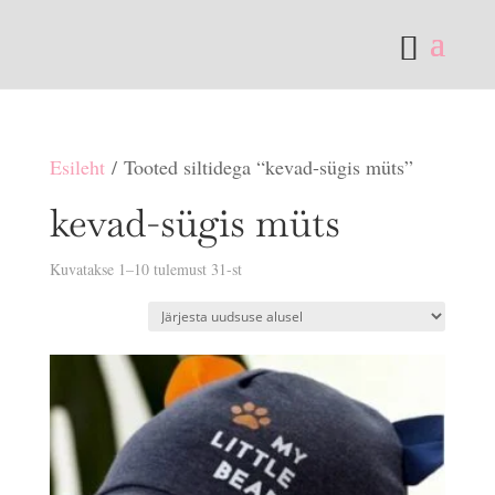
Esileht
/ Tooted siltidega “kevad-sügis müts”
kevad-sügis müts
Sorditud
Kuvatakse 1–10 tulemust 31-st
uusimate
järgi