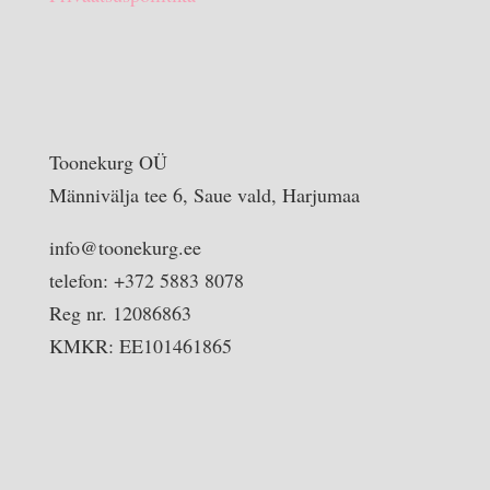
Toonekurg OÜ
Männivälja tee 6, Saue vald, Harjumaa
info@toonekurg.ee
telefon: +372 5883 8078
Reg nr. 12086863
KMKR: EE101461865