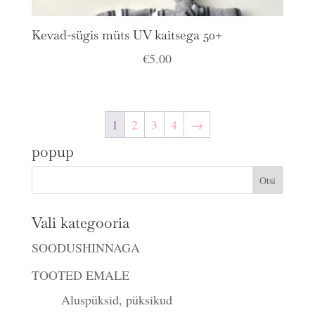
Kevad-sügis müts UV kaitsega 50+
€
5.00
1
2
3
4
→
popup
Vali kategooria
SOODUSHINNAGA
TOOTED EMALE
Aluspüksid, püksikud