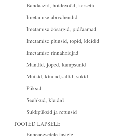
Bandaažid, hoidevööd, korsetid
Imetamise abivahendid
Imetamise öösärgid, pidžaamad
Imetamise pluusid, topid, kleidid
Imetamise rinnahoidjad
Mantlid, joped, kampsunid
Mütsid, kindad,sallid, sokid
Püksid
Seelikud, kleidid
Sukkpüksid ja retuusid
TOOTED LAPSELE
Enneaegsetele lastele