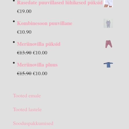
Rasedate puuvillased lühikesed püksid
€
19.00
Kombinesoon puuvillane
€
10.90
Meriinovilla püksid
Algne
Praegune
€
13.90
€
10.00
hind
hind
Meriinovilla pluus
oli:
on:
Algne
Praegune
€
15.90
€
10.00
€13.90.
€10.00.
hind
hind
oli:
on:
Tooted emale
€15.90.
€10.00.
Tooted lastele
Sooduspakkumised