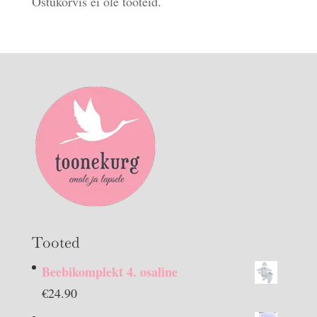
Ostukorvis ei ole tooteid.
Tooted
Beebikomplekt 4. osaline
€
24.90