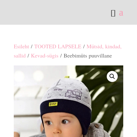
Esileht
/
TOOTED LAPSELE
/
Mütsid, kindad,
sallid
/
Kevad-sügis
/ Beebimüts puuvillane