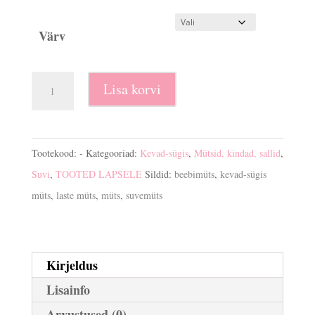
Värv
Beebimüts
Lisa korvi
puuvillane
kogus
Tootekood:
-
Kategooriad:
Kevad-sügis
,
Mütsid, kindad, sallid
,
Suvi
,
TOOTED LAPSELE
Sildid:
beebimüts
,
kevad-sügis
müts
,
laste müts
,
müts
,
suvemüts
Kirjeldus
Lisainfo
Arvustused (0)