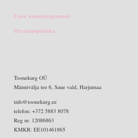
E-poe kasutustingimused
Privaatsuspoliitika
Toonekurg OÜ
Männivälja tee 6, Saue vald, Harjumaa
info@toonekurg.ee
telefon: +372 5883 8078
Reg nr. 12086863
KMKR: EE101461865