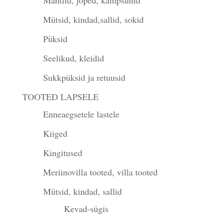
Mantlid, joped, kampsunid
Mütsid, kindad,sallid, sokid
Püksid
Seelikud, kleidid
Sukkpüksid ja retuusid
TOOTED LAPSELE
Enneaegsetele lastele
Kiiged
Kingitused
Meriinovilla tooted, villa tooted
Mütsid, kindad, sallid
Kevad-sügis