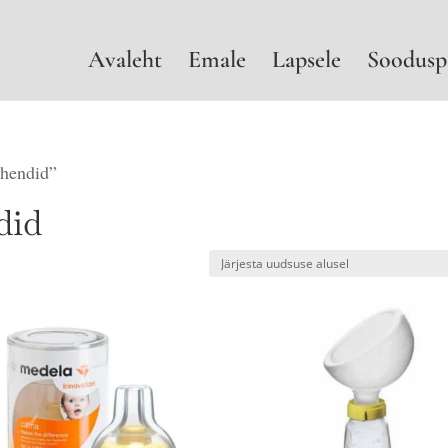
Avaleht
Emale
Lapsele
Soodusp
ahendid”
did