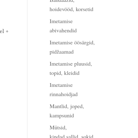
hoidevööd, korsetid
Imetamise
abivahendid
el +
Imetamise öösärgid,
pidžaamad
Imetamise pluusid,
topid, kleidid
Imetamise
rinnahoidjad
Mantlid, joped,
kampsunid
Mütsid,
kindad,sallid, sokid