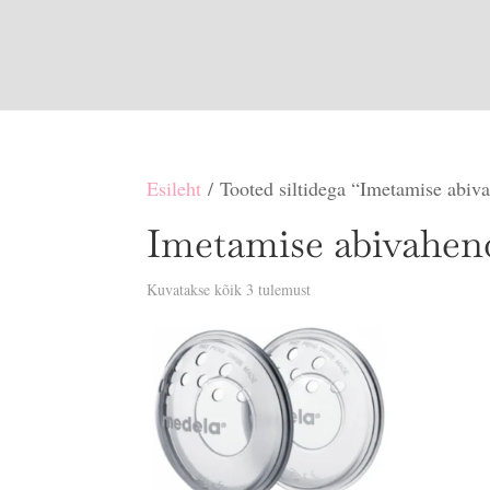
Esileht
/ Tooted siltidega “Imetamise abiv
Imetamise abivahen
Sorditud
Kuvatakse kõik 3 tulemust
uusimate
järgi