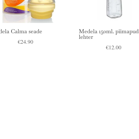
ela Calma seade
Medela 150ml. piimapud
lehter
€
24.90
€
12.00