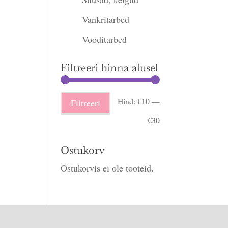
Vankritarbed
Vooditarbed
Filtreeri hinna alusel
Minimaalne
Maksimaalne
Hind:
€10
—
Filtreeri
hind
hind
€30
Ostukorv
Ostukorvis ei ole tooteid.