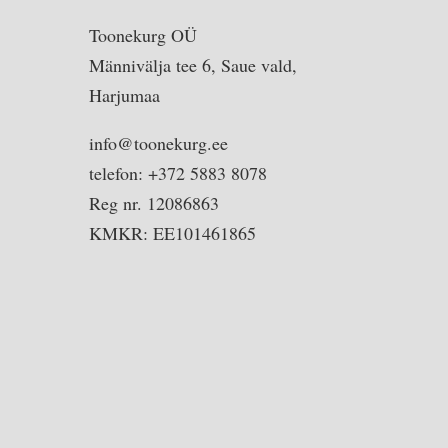
Toonekurg OÜ
Männivälja tee 6, Saue vald,
Harjumaa
info@toonekurg.ee
telefon: +372 5883 8078
Reg nr. 12086863
KMKR: EE101461865