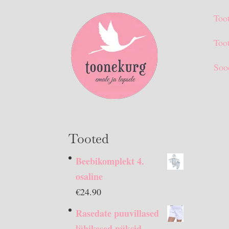
Too
Toot
Soo
Tooted
Beebikomplekt 4.
osaline
€
24.90
Rasedate puuvillased
lühikesed püksid