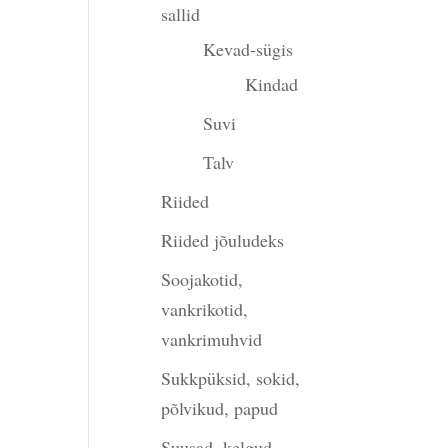
sallid
Kevad-sügis
Kindad
Suvi
Talv
Riided
Riided jõuludeks
Soojakotid,
vankrikotid,
vankrimuhvid
Sukkpüksid, sokid,
põlvikud, papud
Suusad, kelgud