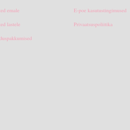
ted emale
E-poe kasutustingimused
ed lastele
Privaatsuspoliitika
duspakkumised