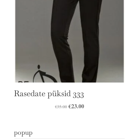
Rasedate püksid 333
Algne
€
23.00
Praegune
€
35.00
hind
hind
oli:
on:
popup
€35.00.
€23.00.