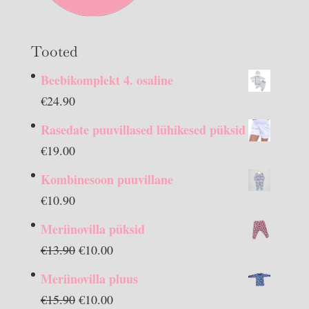
Tooted
Beebikomplekt 4. osaline
€
24.90
Rasedate puuvillased lühikesed püksid
€
19.00
Kombinesoon puuvillane
€
10.90
Meriinovilla püksid
Algne
Praegune
€
13.90
€
10.00
hind
hind
Meriinovilla pluus
oli:
on:
Algne
Praegune
€
15.90
€
10.00