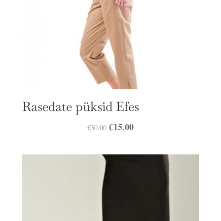
Rasedate püksid Efes
Algne
€
15.00
Praegune
€
30.00
hind
hind
oli:
on:
€30.00.
€15.00.