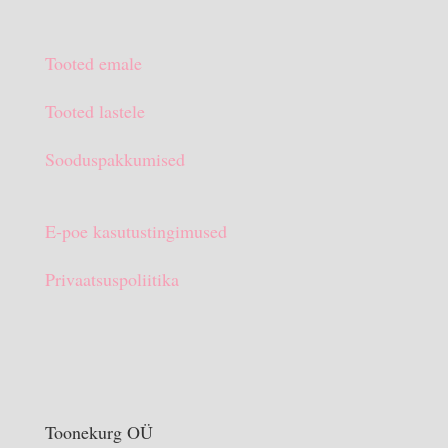
€13.90.
€10.00.
hind
hind
oli:
on:
Tooted emale
€15.90.
€10.00.
Tooted lastele
Sooduspakkumised
E-poe kasutustingimused
Privaatsuspoliitika
Toonekurg OÜ