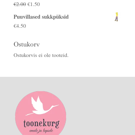
Algne
Praegune
€
2.00
€
1.50
hind
hind
Puuvillased sukkpüksid
oli:
on:
€
4.50
€2.00.
€1.50.
Ostukorv
Ostukorvis ei ole tooteid.