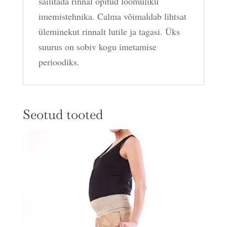
säilitada rinnal õpitud loomuliku
imemistehnika. Calma võimaldab lihtsat
üleminekut rinnalt lutile ja tagasi. Üks
suurus on sobiv kogu imetamise
perioodiks.
Seotud tooted