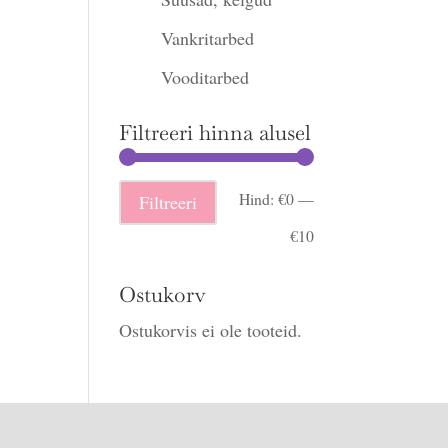
Vankritarbed
Vooditarbed
Filtreeri hinna alusel
Minimaalne
Maksimaalne
Hind:
€0
—
Filtreeri
hind
hind
€10
Ostukorv
Ostukorvis ei ole tooteid.