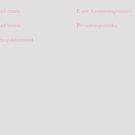
ted emale
E-poe kasutustingimused
ed lastele
Privaatsuspoliitika
duspakkumised