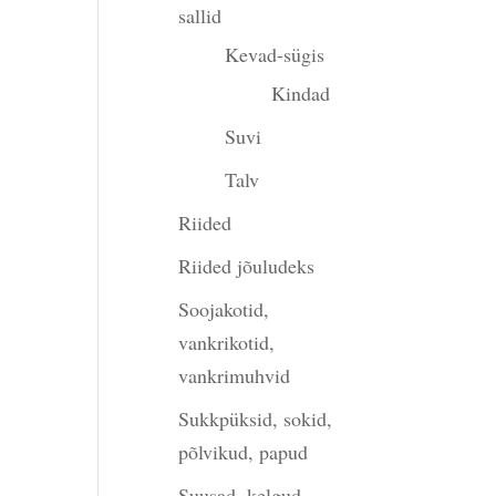
sallid
Kevad-sügis
Kindad
Suvi
Talv
Riided
Riided jõuludeks
Soojakotid,
vankrikotid,
vankrimuhvid
Sukkpüksid, sokid,
põlvikud, papud
Suusad, kelgud