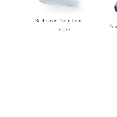
Beebisokid “bom-bom”
Puu
€
2.50