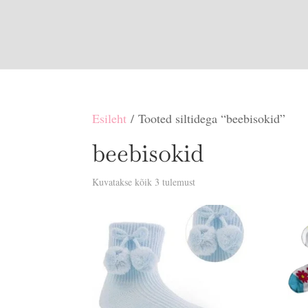
Esileht
/ Tooted siltidega “beebisokid”
beebisokid
Sorditud
Kuvatakse kõik 3 tulemust
uusimate
järgi