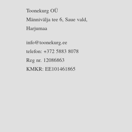
Toonekurg OÜ
Männivälja tee 6, Saue vald,
Harjumaa
info@toonekurg.ee
telefon: +372 5883 8078
Reg nr. 12086863
KMKR: EE101461865