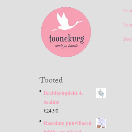
Too
Toot
Soo
Tooted
Beebikomplekt 4.
osaline
€
24.90
Rasedate puuvillased
lühikesed püksid