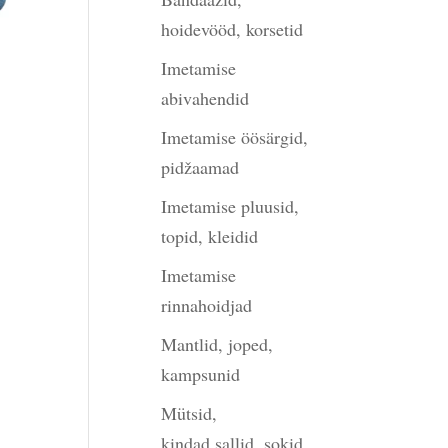
hoidevööd, korsetid
Imetamise
abivahendid
Imetamise öösärgid,
pidžaamad
Imetamise pluusid,
topid, kleidid
Imetamise
rinnahoidjad
Mantlid, joped,
kampsunid
Mütsid,
kindad,sallid, sokid