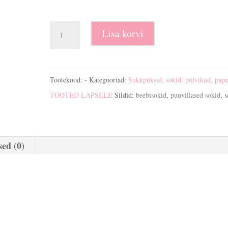
Puuvillased
Lisa korvi
beebisokid
kogus
Tootekood:
-
Kategooriad:
Sukkpüksid, sokid, põlvikud, pap
TOOTED LAPSELE
Sildid:
beebisokid
,
puuvillased sokid
,
s
ed (0)