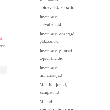
hoidevööd, korsetid
Imetamise
abivahendid
Imetamise öösärgid,
ud
,
pidžaamad
okid
Imetamise pluusid,
topid, kleidid
Imetamise
rinnahoidjad
Mantlid, joped,
kampsunid
Mütsid,
kindad,sallid, sokid