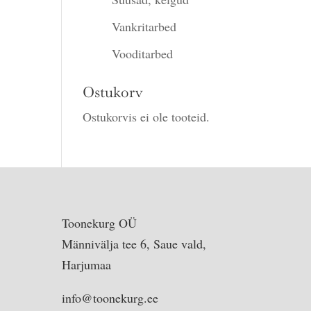
Vankritarbed
Vooditarbed
Ostukorv
Ostukorvis ei ole tooteid.
Toonekurg OÜ
Männivälja tee 6, Saue vald,
Harjumaa
info@toonekurg.ee