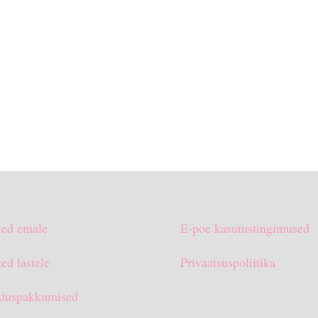
ted emale
E-poe kasutustingimused
ed lastele
Privaatsuspoliitika
duspakkumised