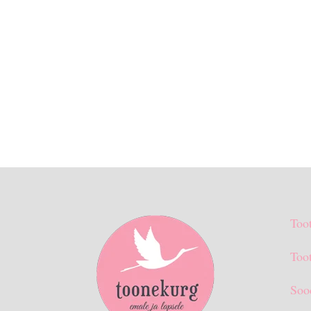
Too
Toot
Soo