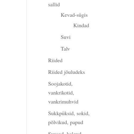
sallid
gune
Kevad-sügis
Kindad
Suvi
00.
Talv
Riided
Riided jõuludeks
Soojakotid,
vankrikotid,
vankrimuhvid
Sukkpüksid, sokid,
põlvikud, papud
Suusad, kelgud