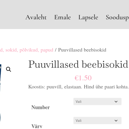
Avaleht
Emale
Lapsele
Soodusp
d, sokid, põlvikud, papud
/ Puuvillased beebisokid
Puuvillased beebisokid
€
1.50
Koostis: puuvill, elastaan. Hind ühe paari kohta
Number
Värv