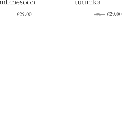
mbinesoon
tuunika
Algne
€
29.00
Prae
€
29.00
€
39.00
hind
hind
oli:
on:
€39.00.
€29.