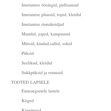
Imetamise öösärgid, pidžaamad
Imetamise pluusid, topid, kleidid
Imetamise rinnahoidjad
Mantlid, joped, kampsunid
Mütsid, kindad,sallid, sokid
Püksid
Seelikud, kleidid
Sukkpüksid ja retuusid
TOOTED LAPSELE
Enneaegsetele lastele
Kiiged
Kingitused