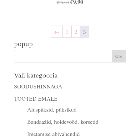
Algne
€
9.90
Praegune
€
15.00
hind
hind
oli:
on:
€15.00.
€9.90.
←
1
2
3
popup
Vali kategooria
SOODUSHINNAGA
TOOTED EMALE
Aluspüksid, püksikud
Bandaažid, hoidevööd, korsetid
Imetamise abivahendid