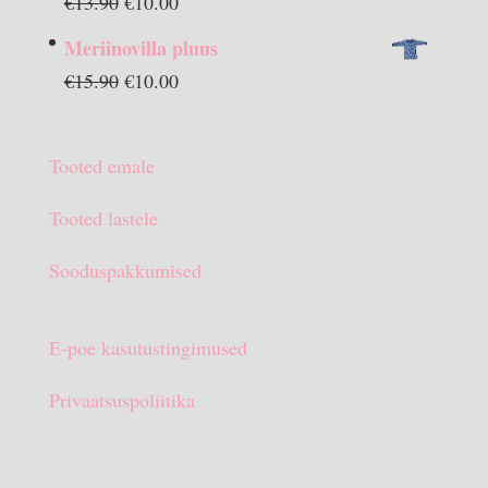
Algne
Praegune
€
13.90
€
10.00
hind
hind
Meriinovilla pluus
oli:
on:
Algne
Praegune
€
15.90
€
10.00
€13.90.
€10.00.
hind
hind
oli:
on:
Tooted emale
€15.90.
€10.00.
Tooted lastele
Sooduspakkumised
E-poe kasutustingimused
Privaatsuspoliitika