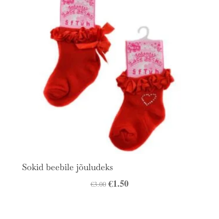
Sokid beebile jõuludeks
Algne
€
1.50
Praegune
€
3.00
hind
hind
oli:
on: