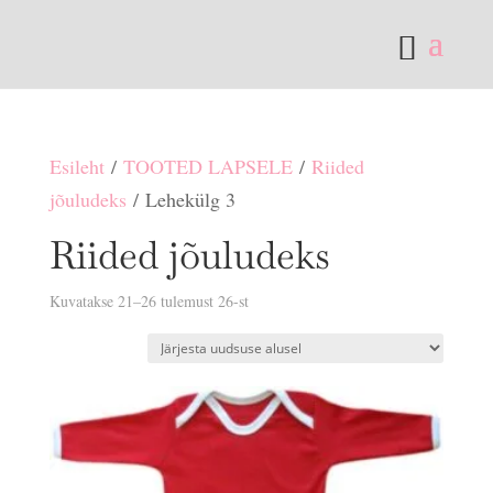
Esileht
/
TOOTED LAPSELE
/
Riided
jõuludeks
/ Lehekülg 3
Riided jõuludeks
Sorditud
Kuvatakse 21–26 tulemust 26-st
uusimate
järgi