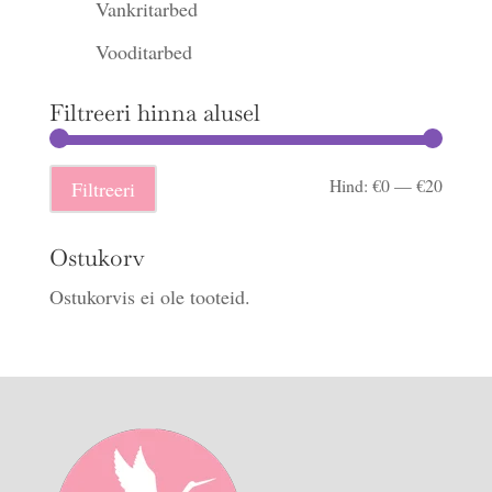
Vankritarbed
Vooditarbed
Filtreeri hinna alusel
Minima
Maksi
Hind:
€0
—
€20
Filtreeri
hind
hind
Ostukorv
Ostukorvis ei ole tooteid.