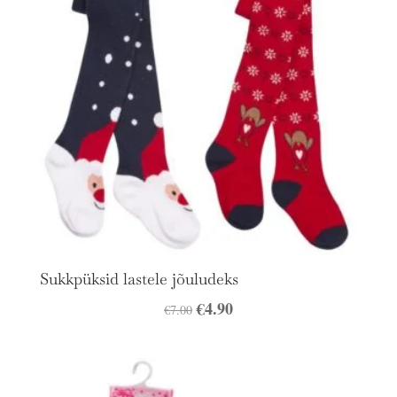
Sukkpüksid lastele jõuludeks
Algne
€
4.90
Praegune
€
7.00
hind
hind
oli:
on:
€7.00.
€4.90.