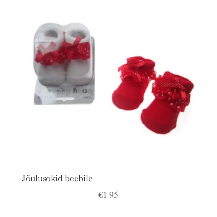
€3.00.
€1.50.
Jõulusokid beebile
€
1.95