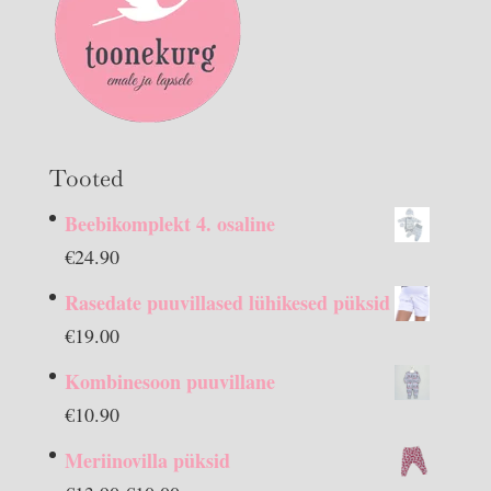
Tooted
Beebikomplekt 4. osaline
€
24.90
Rasedate puuvillased lühikesed püksid
€
19.00
Kombinesoon puuvillane
€
10.90
Meriinovilla püksid