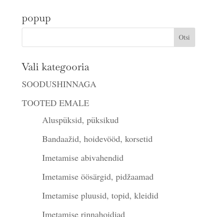
popup
Vali kategooria
SOODUSHINNAGA
TOOTED EMALE
Aluspüksid, püksikud
Bandaažid, hoidevööd, korsetid
Imetamise abivahendid
Imetamise öösärgid, pidžaamad
Imetamise pluusid, topid, kleidid
Imetamise rinnahoidjad