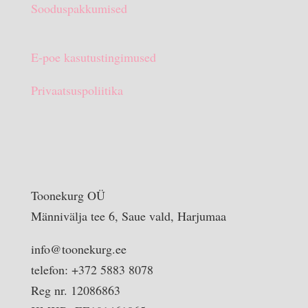
Sooduspakkumised
E-poe kasutustingimused
Privaatsuspoliitika
Toonekurg OÜ
Männivälja tee 6, Saue vald, Harjumaa
info@toonekurg.ee
telefon: +372 5883 8078
Reg nr. 12086863