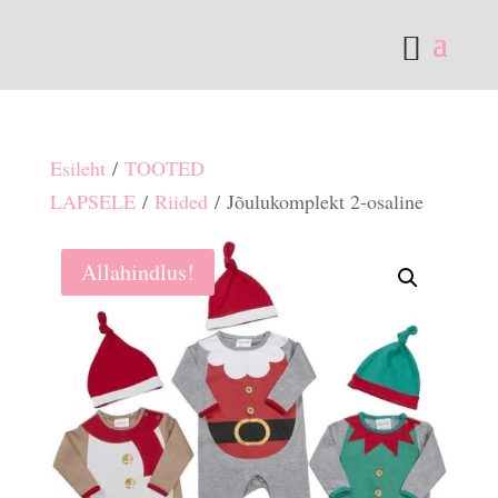
Esileht
/
TOOTED
LAPSELE
/
Riided
/ Jõulukomplekt 2-osaline
Allahindlus!