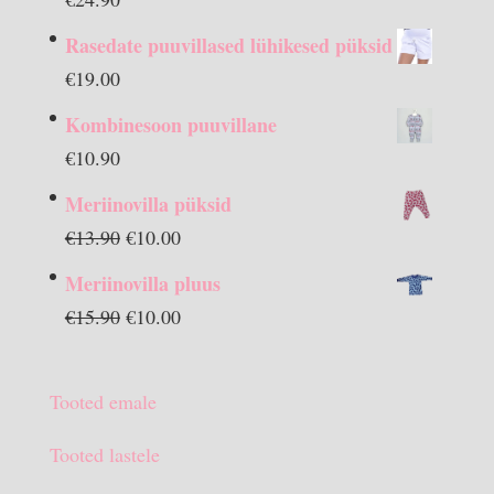
Rasedate puuvillased lühikesed püksid
€
19.00
Kombinesoon puuvillane
€
10.90
Meriinovilla püksid
Algne
Praegune
€
13.90
€
10.00
hind
hind
Meriinovilla pluus
oli:
on:
Algne
Praegune
€
15.90
€
10.00
€13.90.
€10.00.
hind
hind
oli:
on:
Tooted emale
€15.90.
€10.00.
Tooted lastele