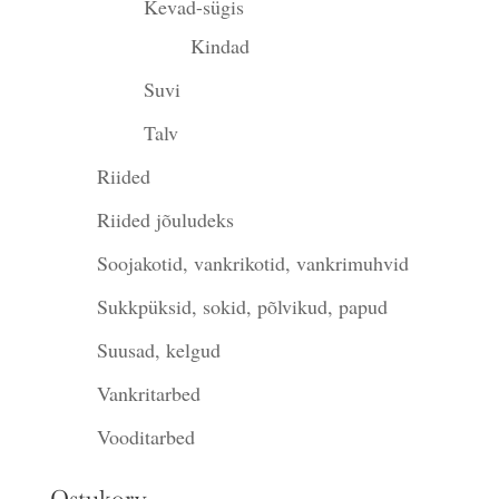
Kevad-sügis
Kindad
Suvi
Talv
Riided
Riided jõuludeks
Soojakotid, vankrikotid, vankrimuhvid
Sukkpüksid, sokid, põlvikud, papud
Suusad, kelgud
Vankritarbed
Vooditarbed
Ostukorv