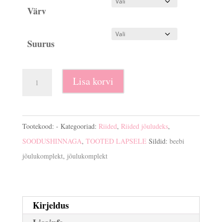
€15.00.
€9.90.
Värv
Suurus
Jõulukomplekt
Lisa korvi
2-
osaline
kogus
Tootekood:
-
Kategooriad:
Riided
,
Riided jõuludeks
,
SOODUSHINNAGA
,
TOOTED LAPSELE
Sildid:
beebi
jõulukomplekt
,
jõulukomplekt
Kirjeldus