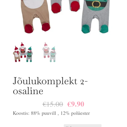
Jõulukomplekt 2-
osaline
€
9.90
Algne
Praegune
€
15.00
hind
hind
Koostis: 88% puuvill , 12% polüester
oli:
on: