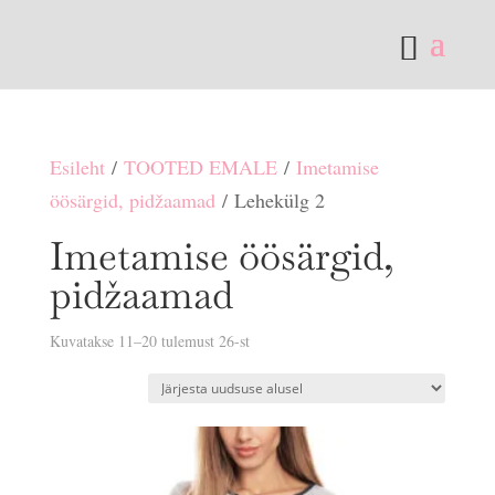
Esileht
/
TOOTED EMALE
/
Imetamise
öösärgid, pidžaamad
/ Lehekülg 2
Imetamise öösärgid,
pidžaamad
Sorditud
Kuvatakse 11–20 tulemust 26-st
uusimate
järgi