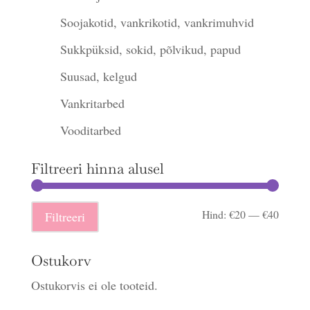
Soojakotid, vankrikotid, vankrimuhvid
Sukkpüksid, sokid, põlvikud, papud
Suusad, kelgud
Vankritarbed
Vooditarbed
Filtreeri hinna alusel
Minima
Maksi
Hind:
€20
—
€40
Filtreeri
hind
hind
Ostukorv
Ostukorvis ei ole tooteid.