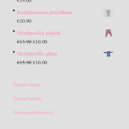
Kombinesoon puuvillane
€
10.90
Meriinovilla püksid
Algne
Praegune
€
13.90
€
10.00
hind
hind
Meriinovilla pluus
oli:
on:
Algne
Praegune
€
15.90
€
10.00
€13.90.
€10.00.
hind
hind
oli:
on:
Tooted emale
€15.90.
€10.00.
Tooted lastele
Sooduspakkumised