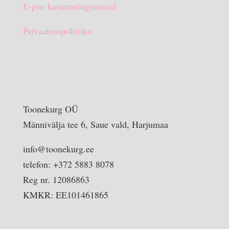
E-poe kasutustingimused
Privaatsuspoliitika
Toonekurg OÜ
Männivälja tee 6, Saue vald, Harjumaa
info@toonekurg.ee
telefon: +372 5883 8078
Reg nr. 12086863
KMKR: EE101461865