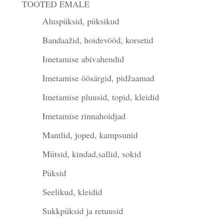
TOOTED EMALE
Aluspüksid, püksikud
Bandaažid, hoidevööd, korsetid
Imetamise abivahendid
Imetamise öösärgid, pidžaamad
Imetamise pluusid, topid, kleidid
Imetamise rinnahoidjad
Mantlid, joped, kampsunid
Mütsid, kindad,sallid, sokid
Püksid
Seelikud, kleidid
Sukkpüksid ja retuusid