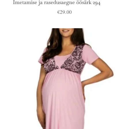
Imetamise ja rasedusaegne öösärk 294
€
29.00