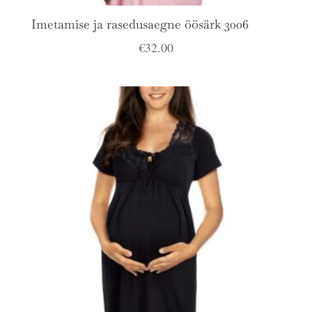
Imetamise ja rasedusaegne öösärk 3006
€
32.00