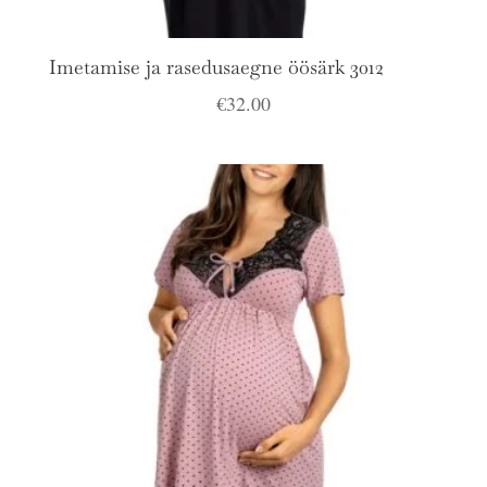
Imetamise ja rasedusaegne öösärk 3012
€
32.00