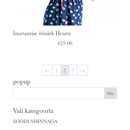
Imetamise öösärk Hearts
€
25.00
←
1
2
3
→
popup
Vali kategooria
SOODUSHINNAGA