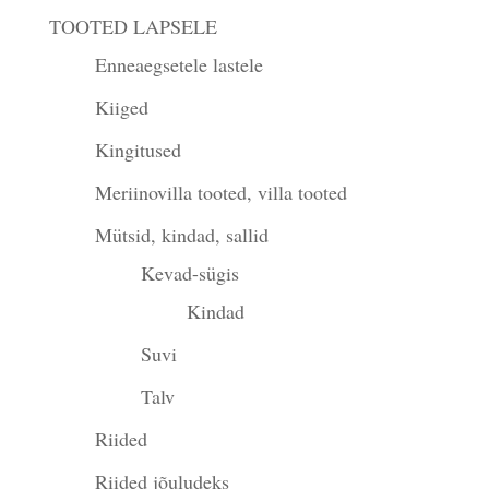
TOOTED LAPSELE
Enneaegsetele lastele
Kiiged
Kingitused
Meriinovilla tooted, villa tooted
Mütsid, kindad, sallid
Kevad-sügis
Kindad
Suvi
Talv
Riided
Riided jõuludeks