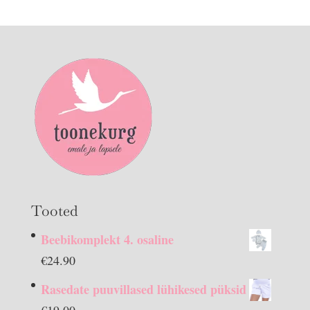
Tooted
Beebikomplekt 4. osaline
€
24.90
Rasedate puuvillased lühikesed püksid
€
19.00