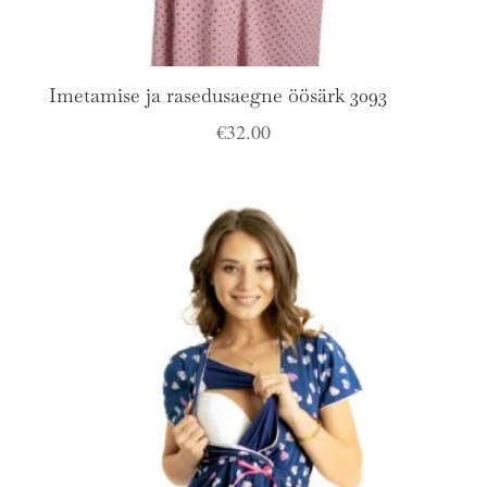
Imetamise ja rasedusaegne öösärk 3093
€
32.00