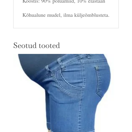
Koostis: 90% polüamiid, 10% elastaan
Kõhualune mudel, ilma küljeõmblusteta.
Seotud tooted