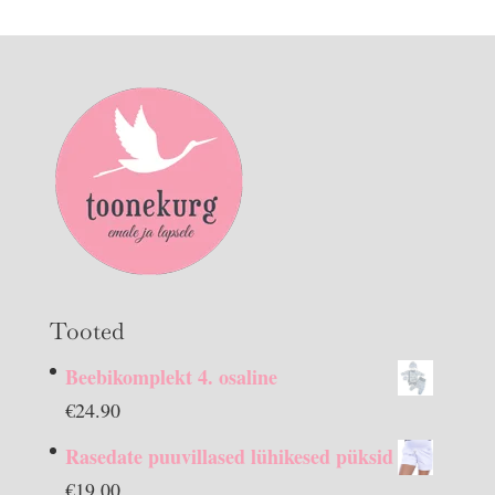
Tooted
Beebikomplekt 4. osaline
€
24.90
Rasedate puuvillased lühikesed püksid
€
19.00