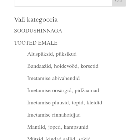
Vali kategooria
SOODUSHINNAGA
TOOTED EMALE
Aluspüksid, püksikud
Bandaažid, hoidevööd, korsetid
Imetamise abivahendid
Imetamise öösärgid, pidžaamad
Imetamise pluusid, topid, kleidid
Imetamise rinnahoidjad
Mantlid, joped, kampsunid
Mütsid, kindad,sallid, sokid