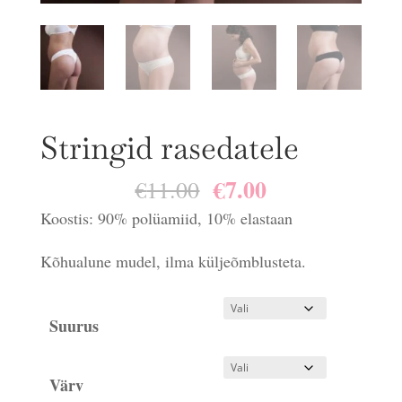
Stringid rasedatele
€
7.00
Algne
Praegune
€
11.00
hind
hind
Koostis: 90% polüamiid, 10% elastaan
oli:
on:
Kõhualune mudel, ilma küljeõmblusteta.
€11.00.
€7.00.
Suurus
Värv