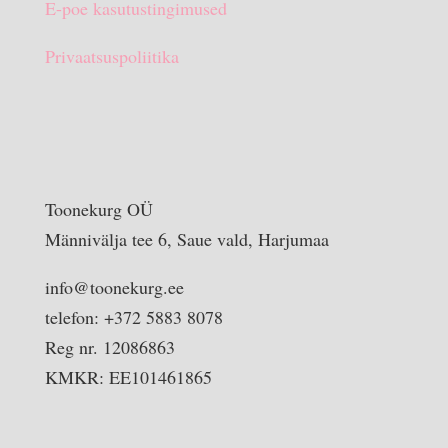
E-poe kasutustingimused
Privaatsuspoliitika
Toonekurg OÜ
Männivälja tee 6, Saue vald, Harjumaa
info@toonekurg.ee
telefon: +372 5883 8078
Reg nr. 12086863
KMKR: EE101461865