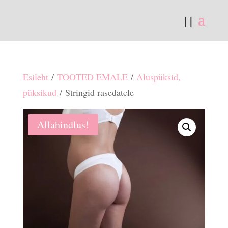
Esileht
/
TOOTED EMALE
/
Aluspüksid,
püksikud
/ Stringid rasedatele
Allahindlus!