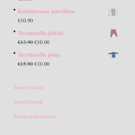
Kombinesoon puuvillane
€
10.90
Meriinovilla püksid
Algne
Praegune
€
13.90
€
10.00
hind
hind
Meriinovilla pluus
oli:
on:
Algne
Praegune
€
15.90
€
10.00
€13.90.
€10.00.
hind
hind
oli:
on:
Tooted emale
€15.90.
€10.00.
Tooted lastele
Sooduspakkumised