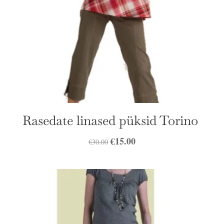
Rasedate linased püksid Torino
Algne
€
15.00
Praegune
€
30.00
hind
hind
oli:
on:
€30.00.
€15.00.