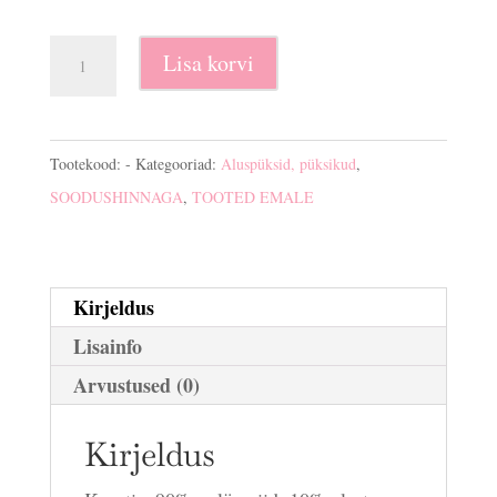
Stringid
Lisa korvi
rasedatele
kogus
Tootekood:
-
Kategooriad:
Aluspüksid, püksikud
,
SOODUSHINNAGA
,
TOOTED EMALE
Kirjeldus
Lisainfo
Arvustused (0)
Kirjeldus