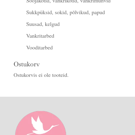
Soojakotid, vankrikotid, vankrimuhvid
Sukkpüksid, sokid, põlvikud, papud
Suusad, kelgud
Vankritarbed
Vooditarbed
Ostukorv
Ostukorvis ei ole tooteid.