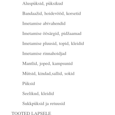
Aluspüksid, püksikud
Bandaažid, hoidevööd, korsetid
Imetamise abivahendid
Imetamise öösärgid, pidžaamad
Imetamise pluusid, topid, kleidid
Imetamise rinnahoidjad
Mantlid, joped, kampsunid
Mütsid, kindad,sallid, sokid
Püksid
Seelikud, kleidid
Sukkpüksid ja retuusid
TOOTED LAPSELE