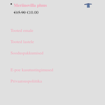
hind
hind
Meriinovilla pluus
oli:
on:
Algne
Praegune
€
15.90
€
10.00
€13.90.
€10.00.
hind
hind
oli:
on:
Tooted emale
€15.90.
€10.00.
Tooted lastele
Sooduspakkumised
E-poe kasutustingimused
Privaatsuspoliitika