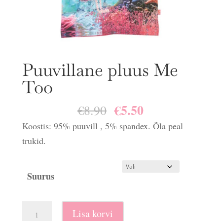
Puuvillane pluus Me
Too
€
5.50
Algne
Praegune
€
8.90
hind
hind
Koostis: 95% puuvill , 5% spandex. Õla peal
oli:
on:
trukid.
€8.90.
€5.50.
Suurus
Puuvillane
Lisa korvi