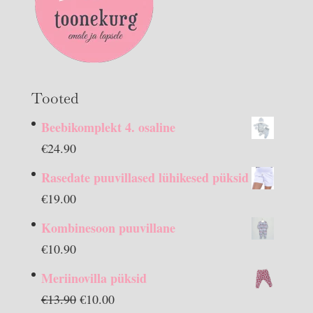
Tooted
Beebikomplekt 4. osaline
€
24.90
Rasedate puuvillased lühikesed püksid
€
19.00
Kombinesoon puuvillane
€
10.90
Meriinovilla püksid
Algne
Praegune
€
13.90
€
10.00