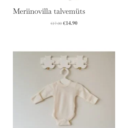
Meriinovilla talvemüts
Algne
€
14.90
Praegune
€
17.00
hind
hind
oli:
on:
€17.00.
€14.90.