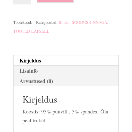
pluus
Me
Too
Tootekood:
-
Kategooriad:
Riided
,
SOODUSHINNAGA
,
kogus
TOOTED LAPSELE
Kirjeldus
Lisainfo
Arvustused (0)
Kirjeldus
Koostis: 95% puuvill , 5% spandex. Õla
peal trukid.