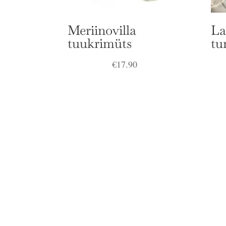
Meriinovilla
La
tuukrimüts
tu
€
17.90