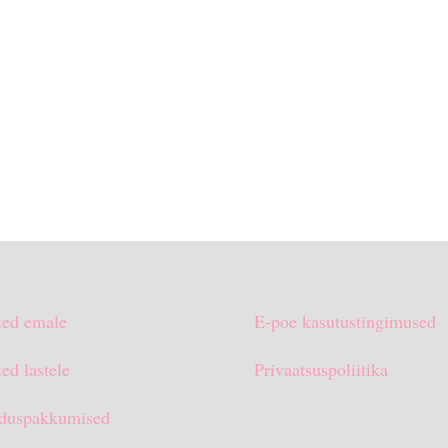
ted emale
E-poe kasutustingimused
ed lastele
Privaatsuspoliitika
duspakkumised