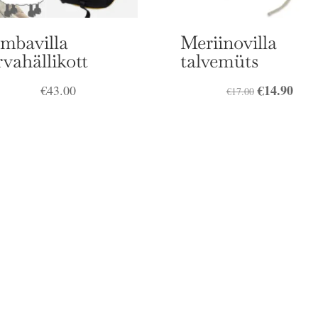
mbavilla
Meriinovilla
rvahällikott
talvemüts
Algne
€
14.90
Prae
€
43.00
€
17.00
hind
hind
oli:
on:
€17.00.
€14.