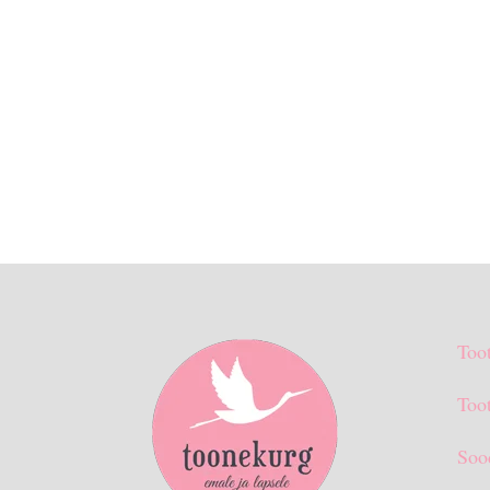
Too
Toot
Soo