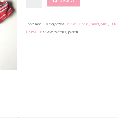
kogus
Tootekood:
-
Kategooriad:
Mütsid, kindad, sallid
,
Suvi
,
TOO
LAPSELE
Sildid:
pearätik
,
pearätt