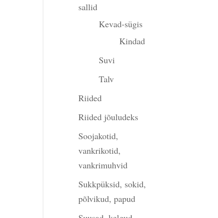
sallid
Kevad-sügis
Kindad
Suvi
gune
Talv
Riided
90.
Riided jõuludeks
Soojakotid,
vankrikotid,
vankrimuhvid
Sukkpüksid, sokid,
põlvikud, papud
Suusad, kelgud