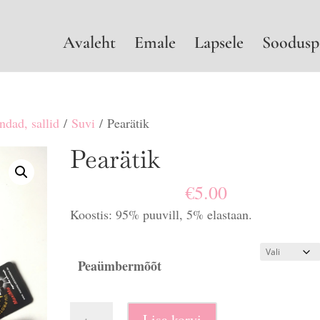
Avaleht
Emale
Lapsele
Soodusp
ndad, sallid
/
Suvi
/ Pearätik
Pearätik
€
5.00
Koostis: 95% puuvill, 5% elastaan.
Peaümbermõõt
Pearätik
Lisa korvi