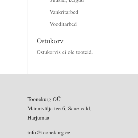
Vankritarbed
Vooditarbed
Ostukorv
Ostukorvis ei ole tooteid.
Toonekurg OÜ
Männivälja tee 6, Saue vald,
Harjumaa
info@toonekurg.ee