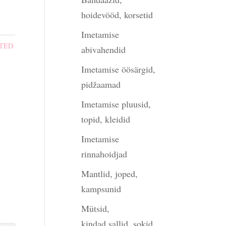
hoidevööd, korsetid
Imetamise
TED
abivahendid
Imetamise öösärgid,
pidžaamad
Imetamise pluusid,
topid, kleidid
Imetamise
rinnahoidjad
Mantlid, joped,
kampsunid
Mütsid,
kindad,sallid, sokid