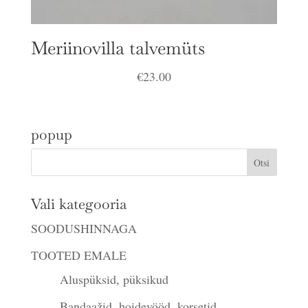
Meriinovilla talvemüts
€
23.00
popup
Vali kategooria
SOODUSHINNAGA
TOOTED EMALE
Aluspüksid, püksikud
Bandaažid, hoidevööd, korsetid