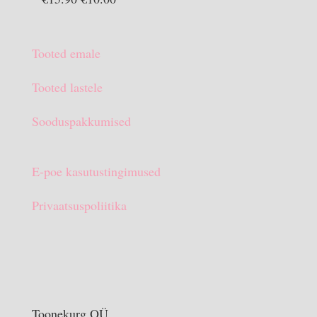
€13.90.
€10.00.
hind
hind
oli:
on:
Tooted emale
€15.90.
€10.00.
Tooted lastele
Sooduspakkumised
E-poe kasutustingimused
Privaatsuspoliitika
Toonekurg OÜ