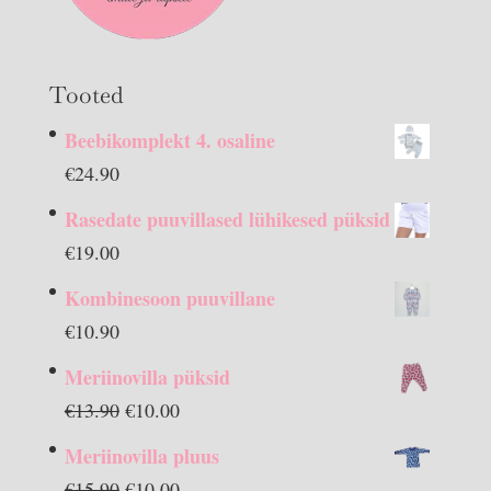
Tooted
Beebikomplekt 4. osaline
€
24.90
Rasedate puuvillased lühikesed püksid
€
19.00
Kombinesoon puuvillane
€
10.90
Meriinovilla püksid
Algne
Praegune
€
13.90
€
10.00
hind
hind
Meriinovilla pluus
oli:
on:
Algne
Praegune
€
15.90
€
10.00