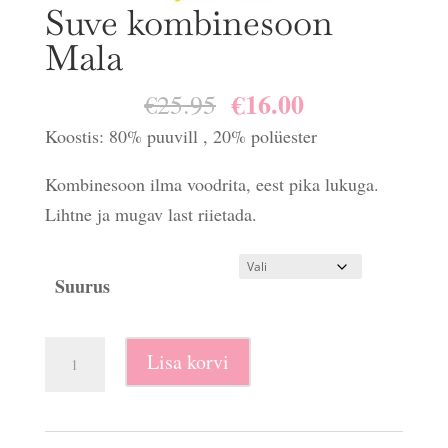
Suve kombinesoon
Mala
€
16.00
Algne
Praegune
€
25.95
hind
hind
Koostis: 80% puuvill , 20% polüester
oli:
on:
Kombinesoon ilma voodrita, eest pika lukuga.
€25.95.
€16.00.
Lihtne ja mugav last riietada.
Suurus
Suve
Lisa korvi
kombinesoon
Mala
kogus