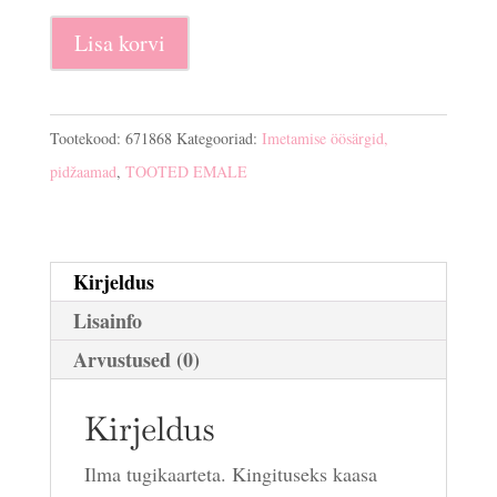
Imetamise
Lisa korvi
pidžaama
Roxy
kogus
Tootekood:
671868
Kategooriad:
Imetamise öösärgid,
pidžaamad
,
TOOTED EMALE
Kirjeldus
Lisainfo
Arvustused (0)
Kirjeldus
Ilma tugikaarteta. Kingituseks kaasa