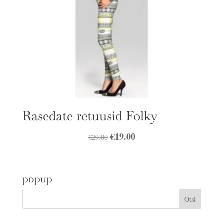
Rasedate retuusid Folky
Algne
€
19.00
Praegune
€
29.00
hind
hind
oli:
on:
popup
€29.00.
€19.00.