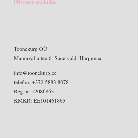
Privaatsuspoliitika
Toonekurg OÜ
Männivälja tee 6, Saue vald, Harjumaa
info@toonekurg.ee
telefon: +372 5883 8078
Reg nr. 12086863
KMKR: EE101461865