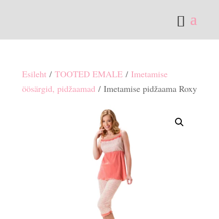
Esileht
/
TOOTED EMALE
/
Imetamise
öösärgid, pidžaamad
/ Imetamise pidžaama Roxy