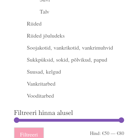
Talv
Riided
Riided jõuludeks
Soojakotid, vankrikotid, vankrimuhvid
Sukkpüksid, sokid, põlvikud, papud
Suusad, kelgud
Vankritarbed
Vooditarbed
Filtreeri hinna alusel
Minima
Maksi
Hind:
€50
—
€80
Filtreeri