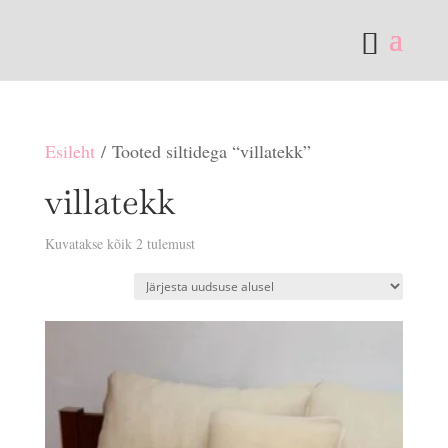
Esileht
/ Tooted siltidega “villatekk”
villatekk
Sorditud
Kuvatakse kõik 2 tulemust
uusimate
järgi