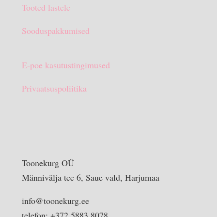
Tooted lastele
Sooduspakkumised
E-poe kasutustingimused
Privaatsuspoliitika
Toonekurg OÜ
Männivälja tee 6, Saue vald, Harjumaa
info@toonekurg.ee
telefon: +372 5883 8078