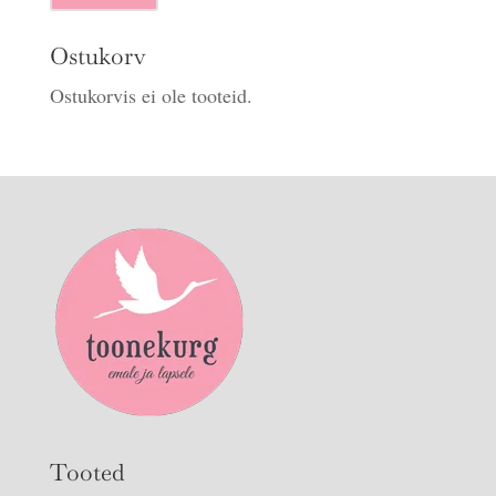
hind
hind
Ostukorv
Ostukorvis ei ole tooteid.
Tooted