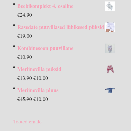
Beebikomplekt 4. osaline
€
24.90
Rasedate puuvillased lühikesed püksid
€
19.00
Kombinesoon puuvillane
€
10.90
Meriinovilla püksid
Algne
Praegune
€
13.90
€
10.00
hind
hind
Meriinovilla pluus
oli:
on:
Algne
Praegune
€
15.90
€
10.00
€13.90.
€10.00.
hind
hind
oli:
on:
Tooted emale
€15.90.
€10.00.