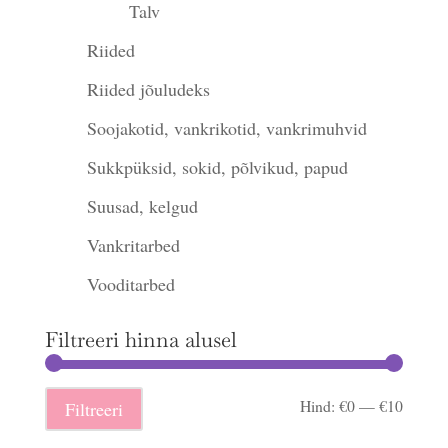
Talv
Riided
Riided jõuludeks
Soojakotid, vankrikotid, vankrimuhvid
Sukkpüksid, sokid, põlvikud, papud
Suusad, kelgud
Vankritarbed
Vooditarbed
Filtreeri hinna alusel
Minima
Maksi
Hind:
€0
—
€10
Filtreeri
hind
hind