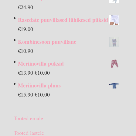
€
24.90
Rasedate puuvillased lühikesed püksid
€
19.00
Kombinesoon puuvillane
€
10.90
Meriinovilla püksid
Algne
Praegune
€
13.90
€
10.00
hind
hind
Meriinovilla pluus
oli:
on:
Algne
Praegune
€
15.90
€
10.00
€13.90.
€10.00.
hind
hind
oli:
on:
Tooted emale
€15.90.
€10.00.
Tooted lastele