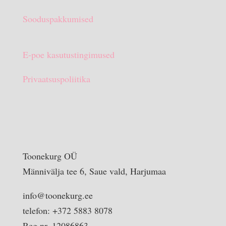
Sooduspakkumised
E-poe kasutustingimused
Privaatsuspoliitika
Toonekurg OÜ
Männivälja tee 6, Saue vald, Harjumaa
info@toonekurg.ee
telefon: +372 5883 8078
Reg nr. 12086863