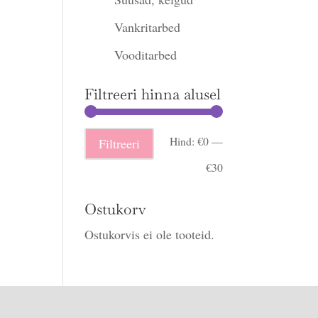
Vankritarbed
Vooditarbed
Filtreeri hinna alusel
Minimaalne
Maksimaalne
Hind:
€0
—
Filtreeri
hind
hind
€30
Ostukorv
Ostukorvis ei ole tooteid.