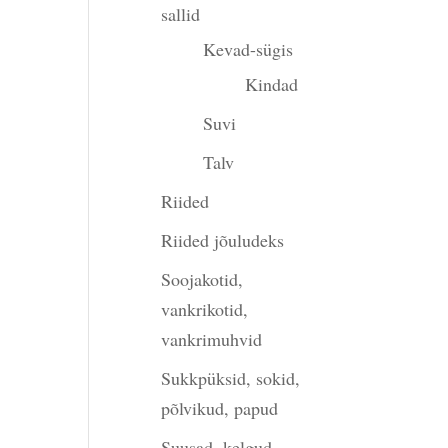
sallid
Kevad-sügis
Kindad
Suvi
Talv
Riided
Riided jõuludeks
Soojakotid,
vankrikotid,
vankrimuhvid
Sukkpüksid, sokid,
põlvikud, papud
Suusad, kelgud