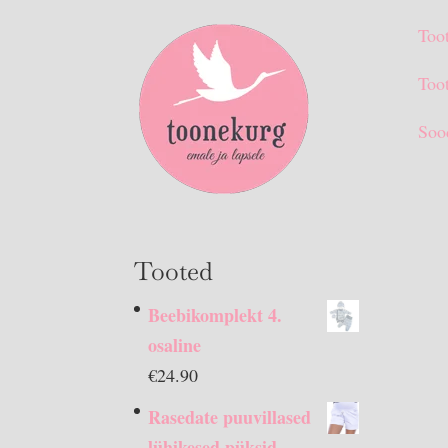
Too
Toot
Soo
Tooted
Beebikomplekt 4.
osaline
€
24.90
Rasedate puuvillased
lühikesed püksid