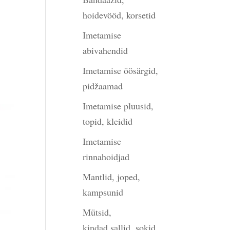
hoidevööd, korsetid
Imetamise
abivahendid
Imetamise öösärgid,
pidžaamad
Imetamise pluusid,
topid, kleidid
Imetamise
rinnahoidjad
Mantlid, joped,
kampsunid
Mütsid,
kindad,sallid, sokid