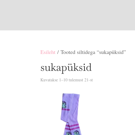
Esileht
/ Tooted siltidega “sukapüksid”
sukapüksid
Sorditud
Kuvatakse 1–10 tulemust 21-st
uusimate
järgi