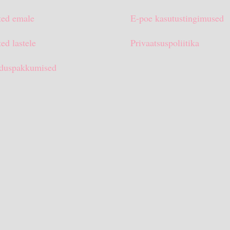
ted emale
E-poe kasutustingimused
ed lastele
Privaatsuspoliitika
duspakkumised