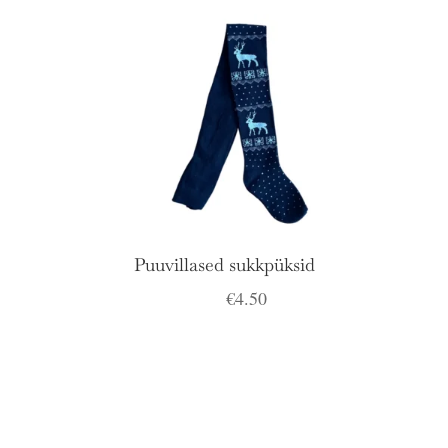
oli:
on:
€4.50.
€3.00.
Puuvillased sukkpüksid
€
4.50