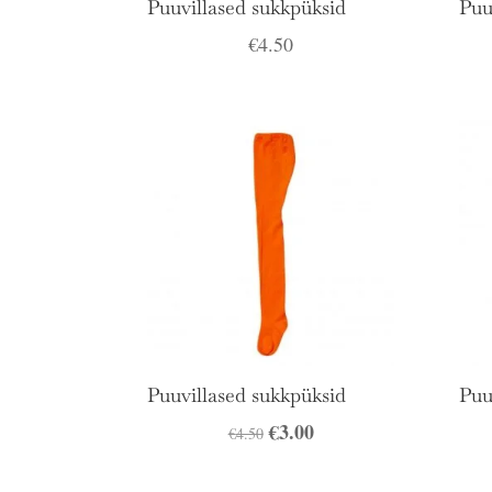
Puuvillased sukkpüksid
Puu
€
4.50
Puuvillased sukkpüksid
Puu
Algne
€
3.00
Praegune
€
4.50
hind
hind