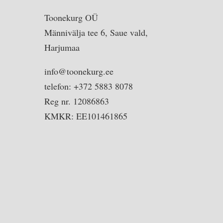
Toonekurg OÜ
Männivälja tee 6, Saue vald,
Harjumaa
info@toonekurg.ee
telefon: +372 5883 8078
Reg nr. 12086863
KMKR: EE101461865