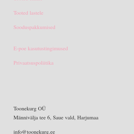
€15.90.
€10.00.
Tooted lastele
Sooduspakkumised
E-poe kasutustingimused
Privaatsuspoliitika
Toonekurg OÜ
Männivälja tee 6, Saue vald, Harjumaa
info@toonekurg.ee