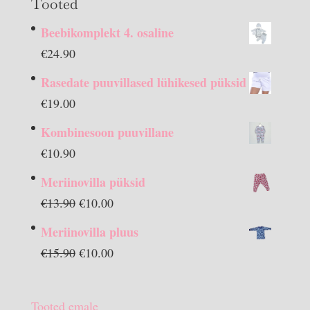
Tooted
Beebikomplekt 4. osaline
€
24.90
Rasedate puuvillased lühikesed püksid
€
19.00
Kombinesoon puuvillane
€
10.90
Meriinovilla püksid
Algne
Praegune
€
13.90
€
10.00
hind
hind
Meriinovilla pluus
oli:
on:
Algne
Praegune
€
15.90
€
10.00
€13.90.
€10.00.
hind
hind
oli:
on:
Tooted emale