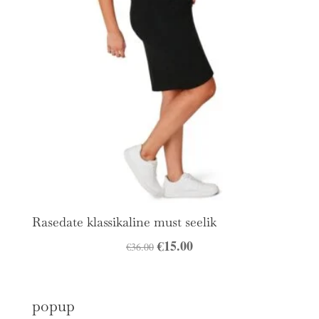
Rasedate klassikaline must seelik
Algne
€
15.00
Praegune
€
36.00
hind
hind
oli:
on:
popup
€36.00.
€15.00.