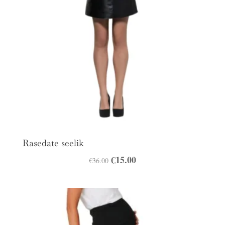
Rasedate seelik
Algne
€
15.00
Praegune
€
36.00
hind
hind
oli:
on:
€36.00.
€15.00.