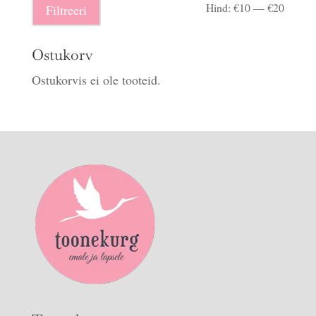
Minima
Maksi
Hind:
€10
—
€20
Filtreeri
hind
hind
Ostukorv
Ostukorvis ei ole tooteid.