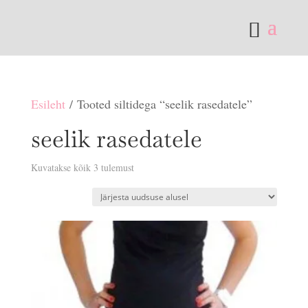
Esileht
/ Tooted siltidega “seelik rasedatele”
seelik rasedatele
Sorditud
Kuvatakse kõik 3 tulemust
uusimate
järgi