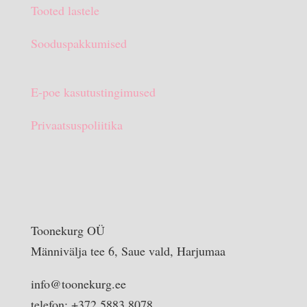
Tooted lastele
Sooduspakkumised
E-poe kasutustingimused
Privaatsuspoliitika
Toonekurg OÜ
Männivälja tee 6, Saue vald, Harjumaa
info@toonekurg.ee
telefon: +372 5883 8078