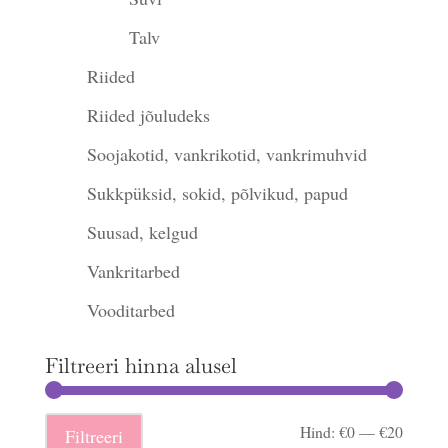
Talv
Riided
Riided jõuludeks
Soojakotid, vankrikotid, vankrimuhvid
Sukkpüksid, sokid, põlvikud, papud
Suusad, kelgud
Vankritarbed
Vooditarbed
Filtreeri hinna alusel
Minima
Maksi
Hind:
€0
—
€20
Filtreeri