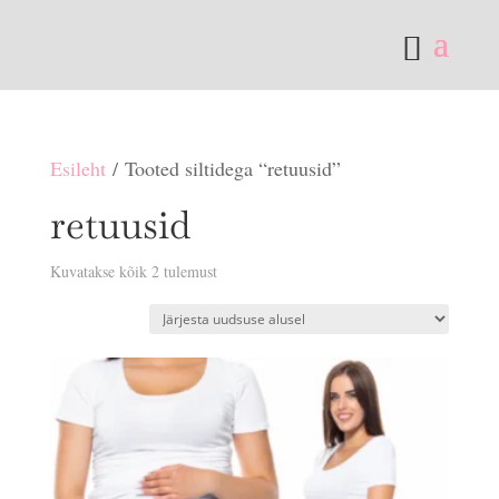
Esileht
/ Tooted siltidega “retuusid”
retuusid
Sorditud
Kuvatakse kõik 2 tulemust
uusimate
järgi