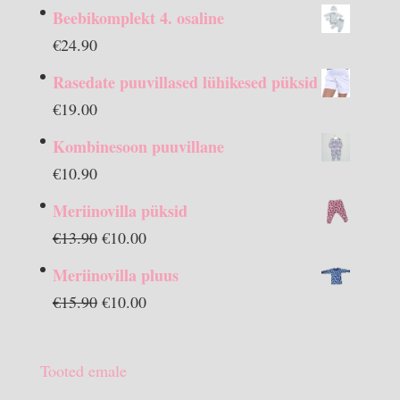
Beebikomplekt 4. osaline
€
24.90
Rasedate puuvillased lühikesed püksid
€
19.00
Kombinesoon puuvillane
€
10.90
Meriinovilla püksid
Algne
Praegune
€
13.90
€
10.00
hind
hind
Meriinovilla pluus
oli:
on:
Algne
Praegune
€
15.90
€
10.00
€13.90.
€10.00.
hind
hind
oli:
on:
Tooted emale
€15.90.
€10.00.