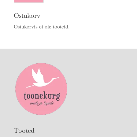
hind
hind
Ostukorv
Ostukorvis ei ole tooteid.
Tooted