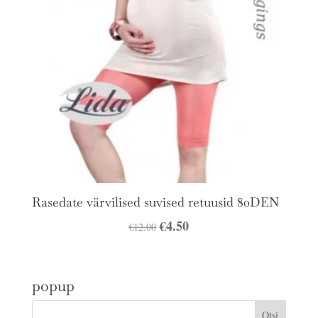
Rasedate värvilised suvised retuusid 80DEN
Algne
€
4.50
Praegune
€
12.00
hind
hind
oli:
on:
popup
€12.00.
€4.50.