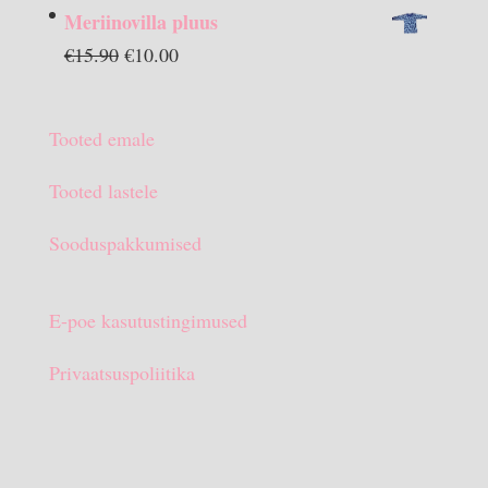
hind
hind
Meriinovilla pluus
oli:
on:
Algne
Praegune
€
15.90
€
10.00
€13.90.
€10.00.
hind
hind
oli:
on:
Tooted emale
€15.90.
€10.00.
Tooted lastele
Sooduspakkumised
E-poe kasutustingimused
Privaatsuspoliitika