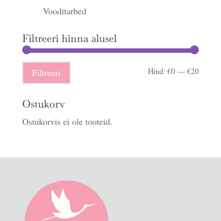
Vooditarbed
Filtreeri hinna alusel
Minima
Maksi
Hind:
€0
—
€20
Filtreeri
hind
hind
Ostukorv
Ostukorvis ei ole tooteid.