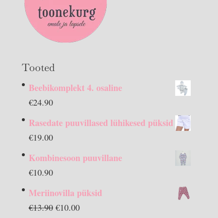
Tooted
Beebikomplekt 4. osaline
€
24.90
Rasedate puuvillased lühikesed püksid
€
19.00
Kombinesoon puuvillane
€
10.90
Meriinovilla püksid
Algne
Praegune
€
13.90
€
10.00