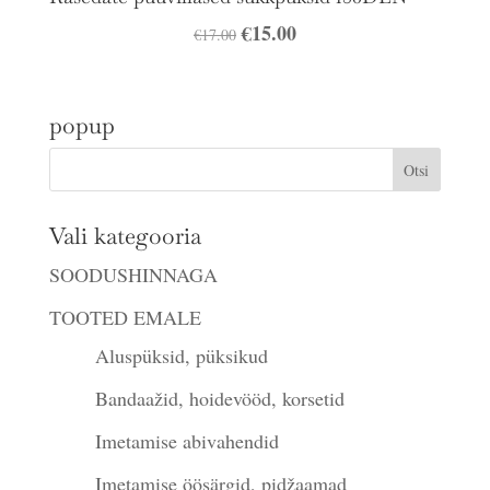
Algne
€
15.00
Praegune
€
17.00
hind
hind
oli:
on:
popup
€17.00.
€15.00.
Vali kategooria
SOODUSHINNAGA
TOOTED EMALE
Aluspüksid, püksikud
Bandaažid, hoidevööd, korsetid
Imetamise abivahendid
Imetamise öösärgid, pidžaamad