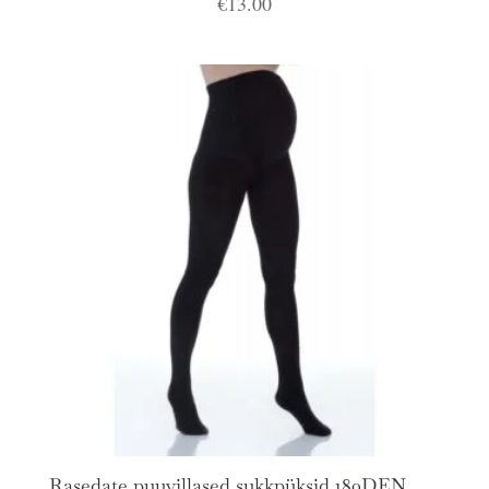
€
13.00
Rasedate puuvillased sukkpüksid 180DEN