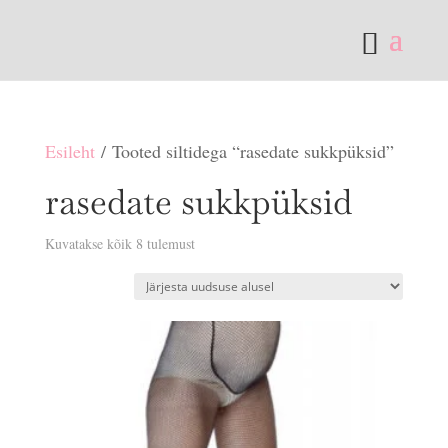
Esileht
/ Tooted siltidega “rasedate sukkpüksid”
rasedate sukkpüksid
Sorditud
Kuvatakse kõik 8 tulemust
uusimate
järgi