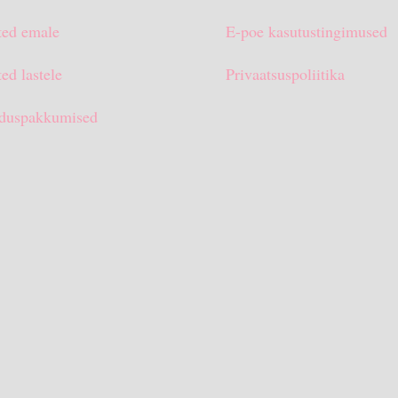
ted emale
E-poe kasutustingimused
ed lastele
Privaatsuspoliitika
duspakkumised