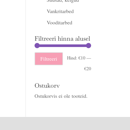
Vankritarbed
Vooditarbed
Filtreeri hinna alusel
Minimaalne
Maksimaalne
Hind:
€10
—
Filtreeri
hind
hind
€20
Ostukorv
Ostukorvis ei ole tooteid.