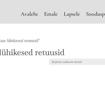
Avaleht
Emale
Lapsele
Soodusp
lase lühikesed retuusid”
lühikesed retuusid