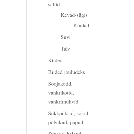
sallid
Kevad-sügis
Kindad
Suvi
Talv
Riided
Riided jõuludeks
Soojakotid,
vankrikotid,
vankrimuhvid
Sukkpüksid, sokid,
põlvikud, papud
Suusad, kelgud