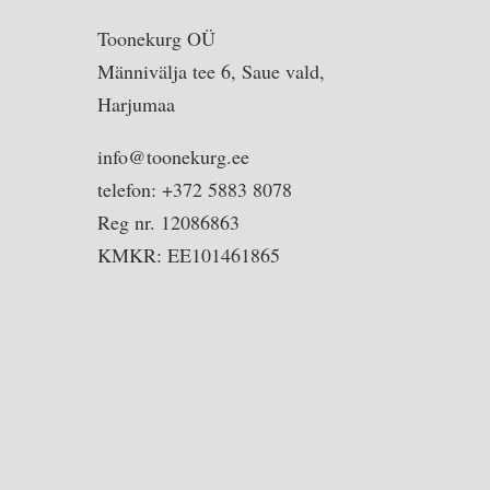
Toonekurg OÜ
Männivälja tee 6, Saue vald,
Harjumaa
info@toonekurg.ee
telefon: +372 5883 8078
Reg nr. 12086863
KMKR: EE101461865