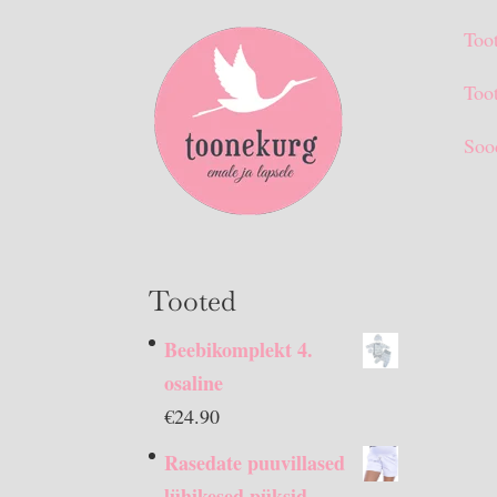
Too
Toot
Soo
Tooted
Beebikomplekt 4.
osaline
€
24.90
Rasedate puuvillased
lühikesed püksid