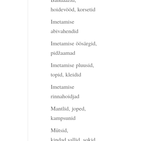
hoidevööd, korsetid
Imetamise
abivahendid
Imetamise öösärgid,
pidžaamad
Imetamise pluusid,
topid, kleidid
Imetamise
rinnahoidjad
Mantlid, joped,
kampsunid
Mütsid,
kindad,sallid, sokid