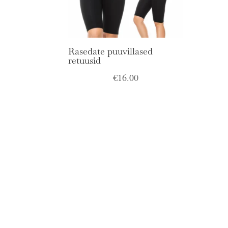
Rasedate puuvillased
retuusid
€
16.00