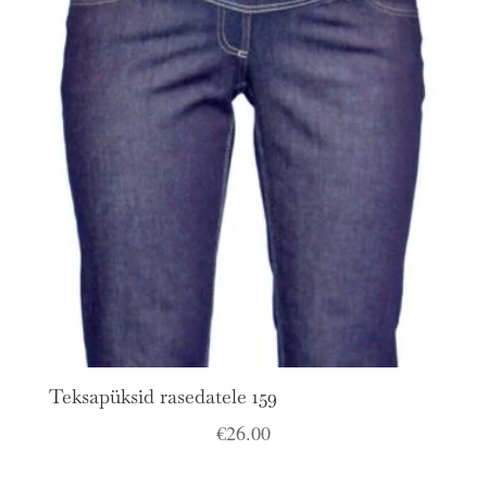
€35.00.
€20.00.
Teksapüksid rasedatele 159
€
26.00