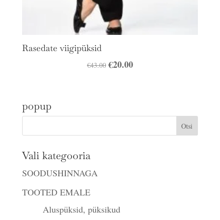
Rasedate viigipüksid
Algne
€
20.00
Praegune
€
43.00
hind
hind
oli:
on:
popup
€43.00.
€20.00.
Vali kategooria
SOODUSHINNAGA
TOOTED EMALE
Aluspüksid, püksikud