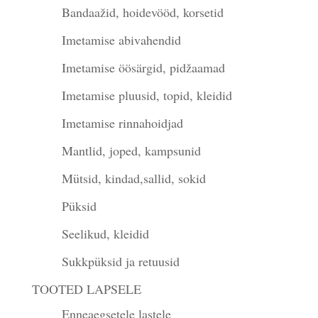
Bandaažid, hoidevööd, korsetid
Imetamise abivahendid
Imetamise öösärgid, pidžaamad
Imetamise pluusid, topid, kleidid
Imetamise rinnahoidjad
Mantlid, joped, kampsunid
Mütsid, kindad,sallid, sokid
Püksid
Seelikud, kleidid
Sukkpüksid ja retuusid
TOOTED LAPSELE
Enneaegsetele lastele