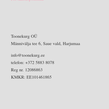
Toonekurg OÜ
Männivälja tee 6, Saue vald, Harjumaa
info@toonekurg.ee
telefon: +372 5883 8078
Reg nr. 12086863
KMKR: EE101461865