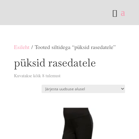
Esileht
/ Tooted siltidega “püksid rasedatele”
püksid rasedatele
Sorditud
Kuvatakse kõik 8 tulemust
uusimate
järgi