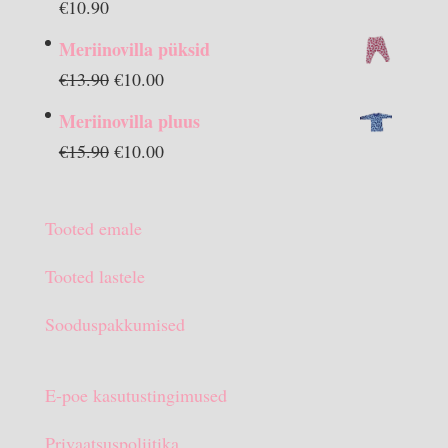
€
10.90
Meriinovilla püksid
Algne
Praegune
€
13.90
€
10.00
hind
hind
Meriinovilla pluus
oli:
on:
Algne
Praegune
€
15.90
€
10.00
€13.90.
€10.00.
hind
hind
oli:
on:
Tooted emale
€15.90.
€10.00.
Tooted lastele
Sooduspakkumised
E-poe kasutustingimused
Privaatsuspoliitika