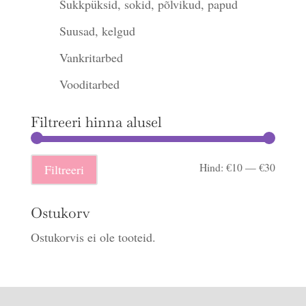
Sukkpüksid, sokid, põlvikud, papud
Suusad, kelgud
Vankritarbed
Vooditarbed
Filtreeri hinna alusel
Minima
Maksi
Hind:
€10
—
€30
Filtreeri
hind
hind
Ostukorv
Ostukorvis ei ole tooteid.