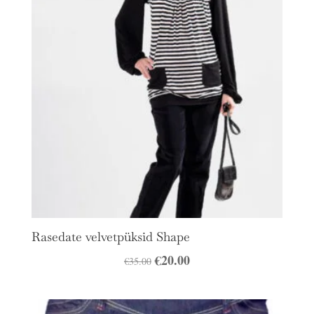
Rasedate velvetpüksid Shape
Algne
€
20.00
Praegune
€
35.00
hind
hind
oli:
on: