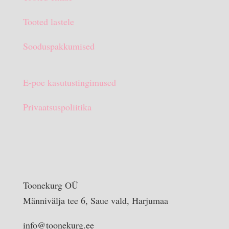
€15.90.
€10.00.
Tooted lastele
Sooduspakkumised
E-poe kasutustingimused
Privaatsuspoliitika
Toonekurg OÜ
Männivälja tee 6, Saue vald, Harjumaa
info@toonekurg.ee