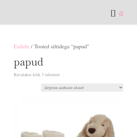
Esileht
/ Tooted siltidega “papud”
papud
Sorditud
Kuvatakse kõik 3 tulemust
uusimate
järgi