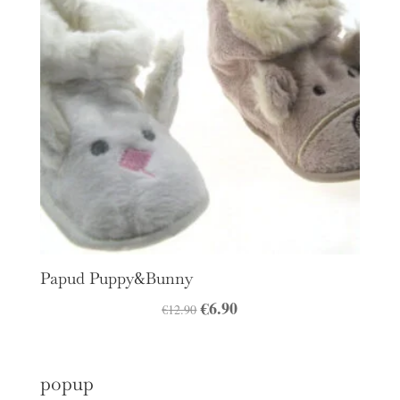
Papud Puppy&Bunny
Algne
€
6.90
Praegune
€
12.90
hind
hind
oli:
on:
popup
€12.90.
€6.90.