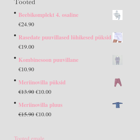
Tooted
Beebikomplekt 4. osaline
€
24.90
Rasedate puuvillased lühikesed püksid
€
19.00
Kombinesoon puuvillane
€
10.90
Meriinovilla püksid
Algne
Praegune
€
13.90
€
10.00
hind
hind
Meriinovilla pluus
oli:
on:
Algne
Praegune
€
15.90
€
10.00
€13.90.
€10.00.
hind
hind
oli:
on:
Tooted emale