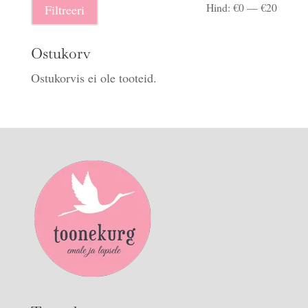
Minima
Maksi
Hind:
€0
—
€20
Filtreeri
hind
hind
Ostukorv
Ostukorvis ei ole tooteid.