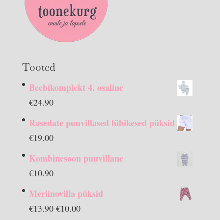
Tooted
Beebikomplekt 4. osaline
€
24.90
Rasedate puuvillased lühikesed püksid
€
19.00
Kombinesoon puuvillane
€
10.90
Meriinovilla püksid
Algne
Praegune
€
13.90
€
10.00