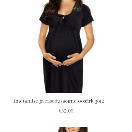
Imetamise ja rasedusaegne öösärk 3012
€
32.00