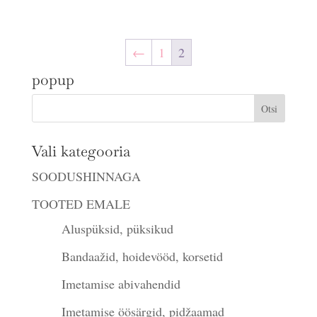
←
1
2
popup
Vali kategooria
SOODUSHINNAGA
TOOTED EMALE
Aluspüksid, püksikud
Bandaažid, hoidevööd, korsetid
Imetamise abivahendid
Imetamise öösärgid, pidžaamad