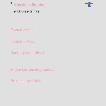
hind
hind
Meriinovilla pluus
oli:
on:
Algne
Praegune
€
15.90
€
10.00
€13.90.
€10.00.
hind
hind
oli:
on:
Tooted emale
€15.90.
€10.00.
Tooted lastele
Sooduspakkumised
E-poe kasutustingimused
Privaatsuspoliitika