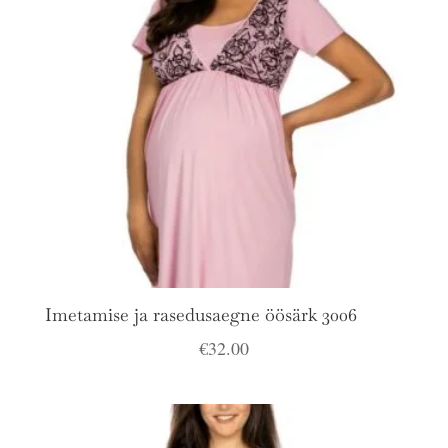
Imetamise ja rasedusaegne öösärk 3006
€
32.00