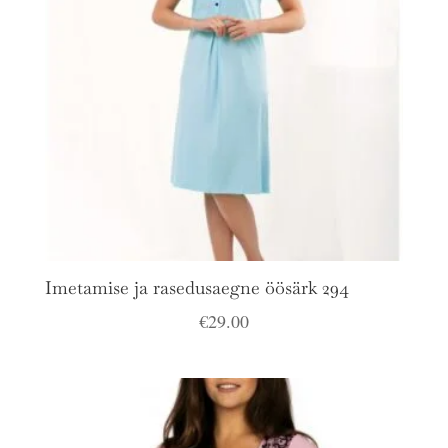
Imetamise ja rasedusaegne öösärk 294
€
29.00