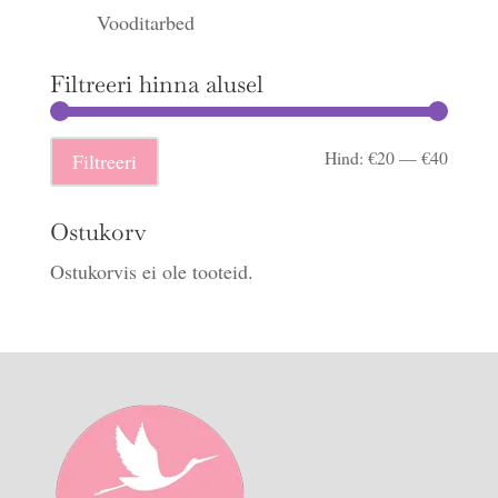
Vooditarbed
Filtreeri hinna alusel
Minima
Maksi
Hind:
€20
—
€40
Filtreeri
hind
hind
Ostukorv
Ostukorvis ei ole tooteid.