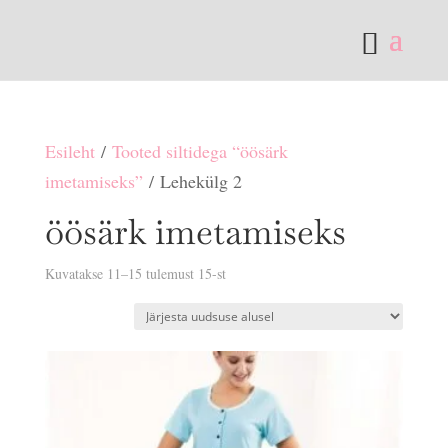
Esileht
/
Tooted siltidega “öösärk
imetamiseks”
/ Lehekülg 2
öösärk imetamiseks
Sorditud
Kuvatakse 11–15 tulemust 15-st
uusimate
järgi