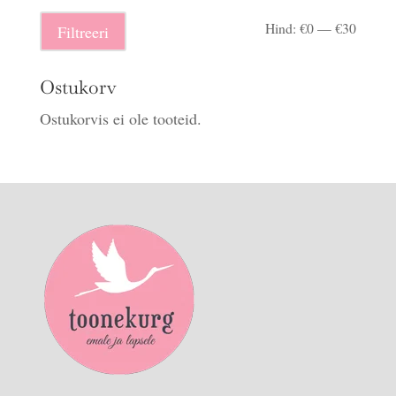
Minima
Maksi
Hind:
€0
—
€30
Filtreeri
hind
hind
Ostukorv
Ostukorvis ei ole tooteid.