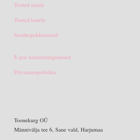
Tooted emale
€15.90.
€10.00.
Tooted lastele
Sooduspakkumised
E-poe kasutustingimused
Privaatsuspoliitika
Toonekurg OÜ
Männivälja tee 6, Saue vald, Harjumaa