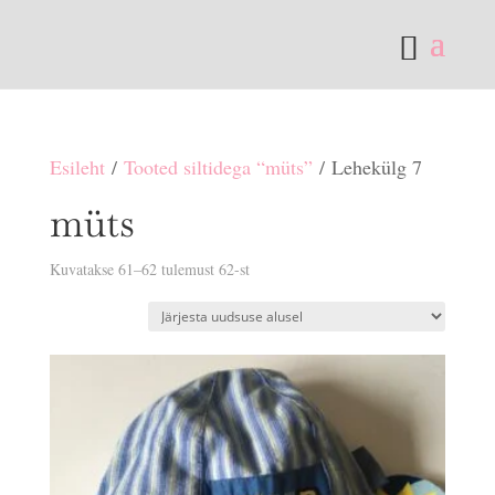
Esileht
/
Tooted siltidega “müts”
/ Lehekülg 7
müts
Sorditud
Kuvatakse 61–62 tulemust 62-st
uusimate
järgi