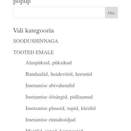
popup
Vali kategooria
SOODUSHINNAGA
TOOTED EMALE
Aluspüksid, püksikud
Bandaažid, hoidevööd, korsetid
Imetamise abivahendid
Imetamise öösärgid, pidžaamad
Imetamise pluusid, topid, kleidid
Imetamise rinnahoidjad
Mantlid, joped, kampsunid