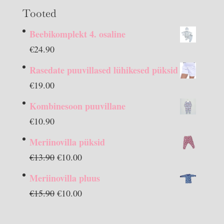
Tooted
Beebikomplekt 4. osaline
€
24.90
Rasedate puuvillased lühikesed püksid
€
19.00
Kombinesoon puuvillane
€
10.90
Meriinovilla püksid
Algne
Praegune
€
13.90
€
10.00
hind
hind
Meriinovilla pluus
oli:
on:
Algne
Praegune
€
15.90
€
10.00
€13.90.
€10.00.
hind
hind
oli:
on: