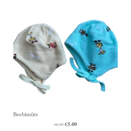
Beebimüts
Algne
€
5.00
Praegune
€
6.90