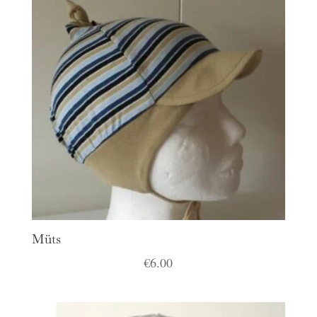
Müts
€
6.00