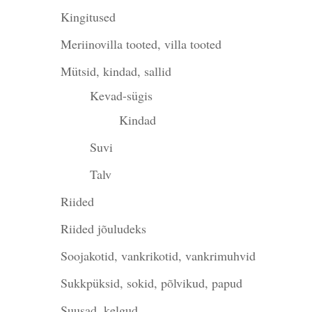
Kingitused
Meriinovilla tooted, villa tooted
Mütsid, kindad, sallid
Kevad-sügis
Kindad
Suvi
Talv
Riided
Riided jõuludeks
Soojakotid, vankrikotid, vankrimuhvid
Sukkpüksid, sokid, põlvikud, papud
Suusad, kelgud