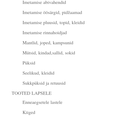
Imetamise abivahendid
Imetamise öösärgid, pidžaamad
Imetamise pluusid, topid, kleidid
Imetamise rinnahoidjad
Mantlid, joped, kampsunid
Mütsid, kindad,sallid, sokid
Püksid
Seelikud, kleidid
Sukkpüksid ja retuusid
TOOTED LAPSELE
Enneaegsetele lastele
Kiiged