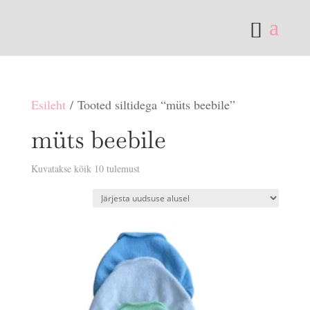
Esileht
/ Tooted siltidega “müts beebile”
müts beebile
Sorditud
Kuvatakse kõik 10 tulemust
uusimate
järgi