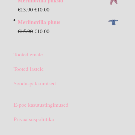
Meriinovilla püksid
Algne
Praegune
€
13.90
€
10.00
hind
hind
Meriinovilla pluus
oli:
on:
Algne
Praegune
€
15.90
€
10.00
€13.90.
€10.00.
hind
hind
oli:
on:
Tooted emale
€15.90.
€10.00.
Tooted lastele
Sooduspakkumised
E-poe kasutustingimused
Privaatsuspoliitika