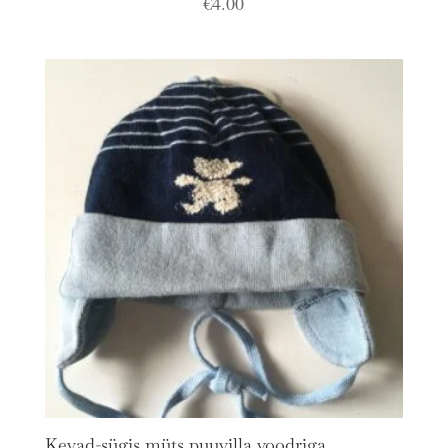
€
4.00
Kevad-sügis müts puuvilla voodriga