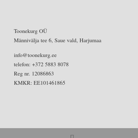
Toonekurg OÜ
Männivälja tee 6, Saue vald, Harjumaa
info@toonekurg.ee
telefon: +372 5883 8078
Reg nr. 12086863
KMKR: EE101461865