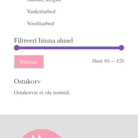
Vankritarbed
Vooditarbed
Filtreeri hinna alusel
Minima
Maksi
Hind:
€0
—
€20
Filtreeri
hind
hind
Ostukorv
Ostukorvis ei ole tooteid.