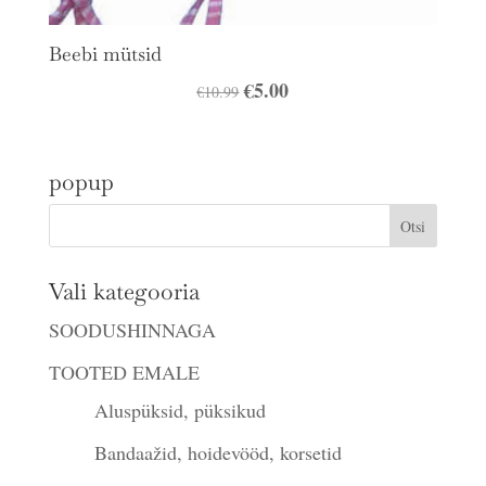
Beebi mütsid
Algne
€
5.00
Praegune
€
10.99
hind
hind
oli:
on:
popup
€10.99.
€5.00.
Vali kategooria
SOODUSHINNAGA
TOOTED EMALE
Aluspüksid, püksikud
Bandaažid, hoidevööd, korsetid