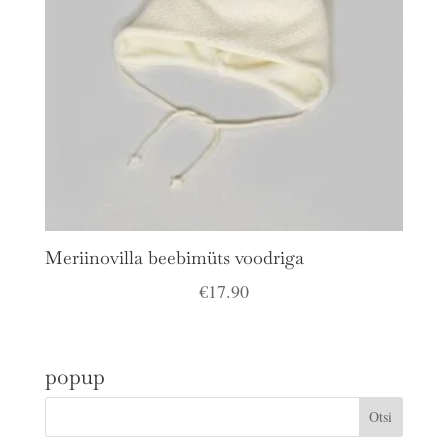
Meriinovilla beebimüts voodriga
€
17.90
popup