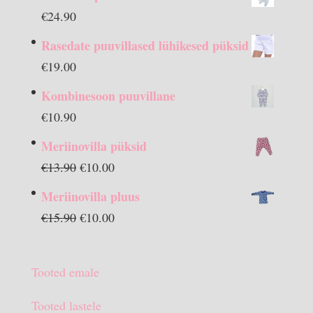
€
24.90
Rasedate puuvillased lühikesed püksid
€
19.00
Kombinesoon puuvillane
€
10.90
Meriinovilla püksid
Algne
Praegune
€
13.90
€
10.00
hind
hind
Meriinovilla pluus
oli:
on:
Algne
Praegune
€
15.90
€
10.00
€13.90.
€10.00.
hind
hind
oli:
on:
Tooted emale
€15.90.
€10.00.
Tooted lastele