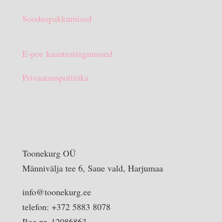
Sooduspakkumised
E-poe kasutustingimused
Privaatsuspoliitika
Toonekurg OÜ
Männivälja tee 6, Saue vald, Harjumaa
info@toonekurg.ee
telefon: +372 5883 8078
Reg nr. 12086863