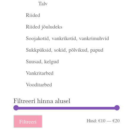
Talv
Riided
Riided jõuludeks
Soojakotid, vankrikotid, vankrimuhvid
Sukkpüksid, sokid, põlvikud, papud
Suusad, kelgud
Vankritarbed
Vooditarbed
Filtreeri hinna alusel
Minima
Maksi
Hind:
€10
—
€20
Filtreeri
hind
hind