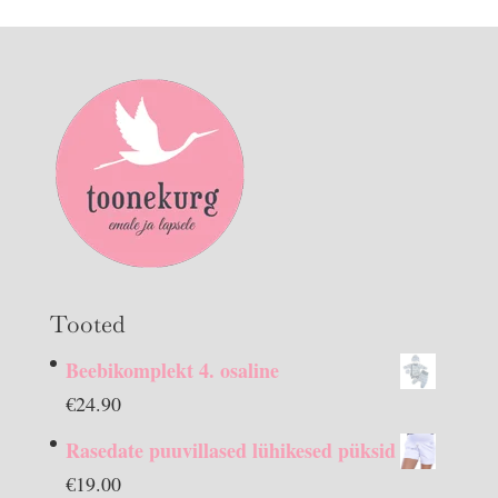
Tooted
Beebikomplekt 4. osaline
€
24.90
Rasedate puuvillased lühikesed püksid
€
19.00