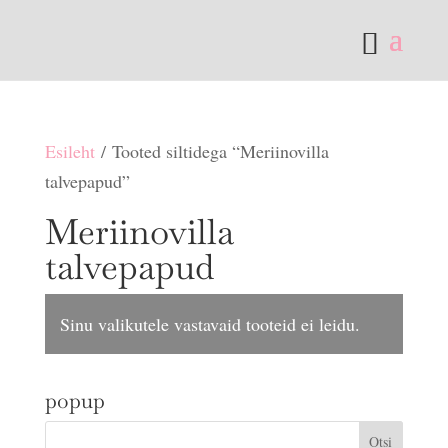
Esileht
/ Tooted siltidega “Meriinovilla
talvepapud”
Meriinovilla
talvepapud
Sinu valikutele vastavaid tooteid ei leidu.
popup