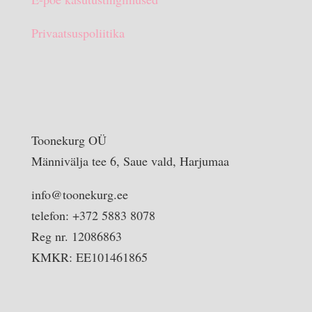
Privaatsuspoliitika
Toonekurg OÜ
Männivälja tee 6, Saue vald, Harjumaa
info@toonekurg.ee
telefon: +372 5883 8078
Reg nr. 12086863
KMKR: EE101461865