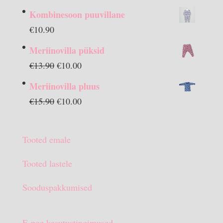
Kombinesoon puuvillane
€
10.90
Meriinovilla püksid
Algne
Praegune
€
13.90
€
10.00
hind
hind
Meriinovilla pluus
oli:
on:
Algne
Praegune
€
15.90
€
10.00
€13.90.
€10.00.
hind
hind
oli:
on:
Tooted emale
€15.90.
€10.00.
Tooted lastele
Sooduspakkumised
E-poe kasutustingimused