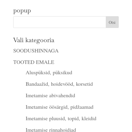
popup
Vali kategooria
SOODUSHINNAGA
TOOTED EMALE
Aluspüksid, püksikud
Bandaažid, hoidevööd, korsetid
Imetamise abivahendid
Imetamise öösärgid, pidžaamad
Imetamise pluusid, topid, kleidid
Imetamise rinnahoidjad