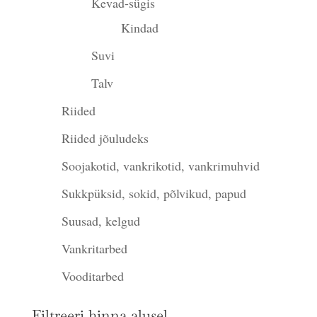
Kevad-sügis
Kindad
Suvi
Talv
Riided
Riided jõuludeks
Soojakotid, vankrikotid, vankrimuhvid
Sukkpüksid, sokid, põlvikud, papud
Suusad, kelgud
Vankritarbed
Vooditarbed
Filtreeri hinna alusel