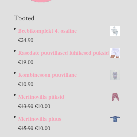
Tooted
Beebikomplekt 4. osaline
€
24.90
Rasedate puuvillased lühikesed püksid
€
19.00
Kombinesoon puuvillane
€
10.90
Meriinovilla püksid
Algne
Praegune
€
13.90
€
10.00
hind
hind
Meriinovilla pluus
oli:
on:
Algne
Praegune
€
15.90
€
10.00
€13.90.
€10.00.
hind
hind