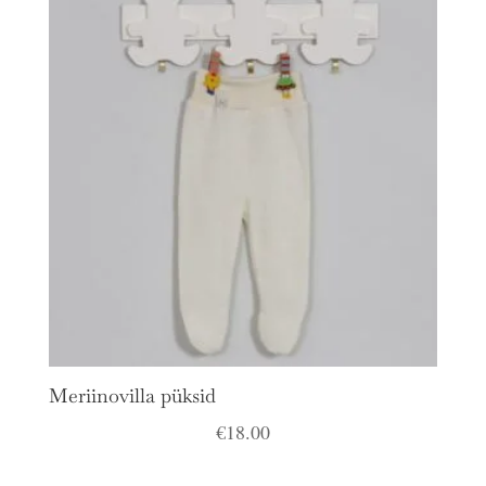
€35.00.
€25.00.
Meriinovilla püksid
€
18.00