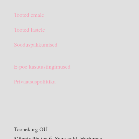
oli:
on:
Tooted emale
€15.90.
€10.00.
Tooted lastele
Sooduspakkumised
E-poe kasutustingimused
Privaatsuspoliitika
Toonekurg OÜ
Männivälja tee 6, Saue vald, Harjumaa