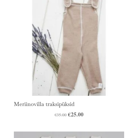
Meriinovilla traksipüksid
Algne
€
25.00
Praegune
€
35.00
hind
hind
oli:
on: