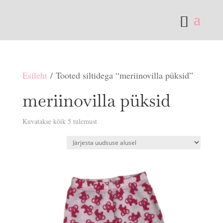
Esileht
/ Tooted siltidega “meriinovilla püksid”
meriinovilla püksid
Sorditud
Kuvatakse kõik 5 tulemust
uusimate
järgi