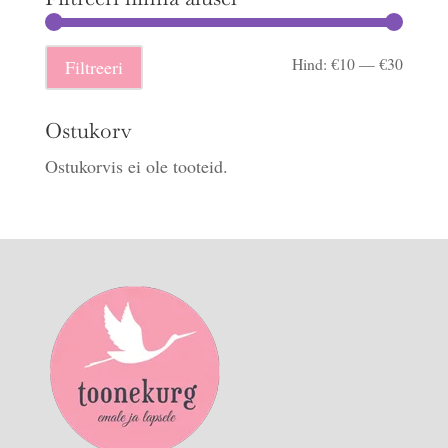
Minima
Maksi
Hind:
€10
—
€30
Filtreeri
hind
hind
Ostukorv
Ostukorvis ei ole tooteid.