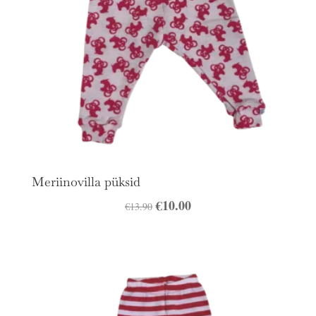
Meriinovilla püksid
Algne
€
10.00
Praegune
€
13.90
hind
hind
oli:
on:
€13.90.
€10.00.