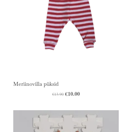
Meriinovilla püksid
Algne
€
10.00
Praegune
€
13.90
hind
hind
oli:
on:
€13.90.
€10.00.